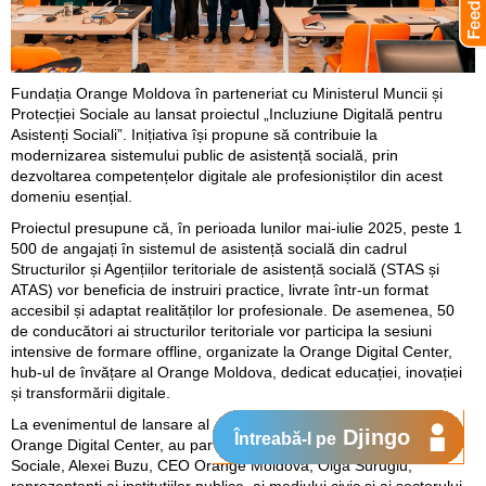
Fundația Orange Moldova în parteneriat cu Ministerul Muncii și
Protecției Sociale au lansat proiectul „Incluziune Digitală pentru
Asistenți Sociali”. Inițiativa își propune să contribuie la
modernizarea sistemului public de asistență socială, prin
dezvoltarea competențelor digitale ale profesioniștilor din acest
domeniu esențial.
Proiectul presupune că, în perioada lunilor mai-iulie 2025, peste 1
500 de angajați în sistemul de asistență socială din cadrul
Structurilor și Agențiilor teritoriale de asistență socială (STAS și
ATAS) vor beneficia de instruiri practice, livrate într-un format
accesibil și adaptat realităților lor profesionale. De asemenea, 50
de conducători ai structurilor teritoriale vor participa la sesiuni
intensive de formare offline, organizate la Orange Digital Center,
hub-ul de învățare al Orange Moldova, dedicat educației, inovației
și transformării digitale.
La evenimentul de lansare al proiectului, care a avut loc în incinta
Djingo
Întreabă-l pe
Orange Digital Center, au participat ministrul Muncii și Protecției
Sociale, Alexei Buzu, CEO Orange Moldova, Olga Surugiu,
reprezentanți ai instituțiilor publice, ai mediului civic și ai sectorului