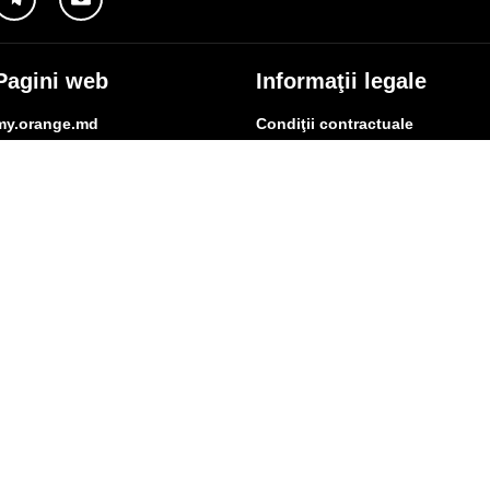
Pagini web
Informaţii legale
my.orange.md
Condiţii contractuale
Magazin online
Documente necesare
Termeni utilizare magazin onlin
cybersecurity.orange.md
Condiții procurare dispozitive
systems.orange.md
Date personale
csr.orange.md
Indicatori de calitate
fundatia.orange.md
Interconectare şi acces
digitalcenter.orange.md
Pagina Furnizorului
service.orange.md
Alte informaţii
coperire rețea
Responsabilitate Socială