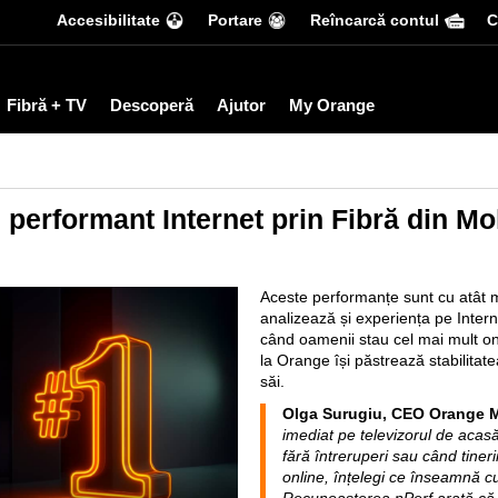
Accesibilitate
Portare
Reîncarcă contul
С
Fibră + TV
Descoperă
Ajutor
My Orange
 performant Internet prin Fibră din M
Aceste performanțe sunt cu atât m
analizează și experiența pe Interne
când oamenii stau cel mai mult onl
la Orange își păstrează stabilitate
săi.
Olga Surugiu, CEO Orange 
imediat pe televizorul de acas
fără întreruperi sau când tiner
online, înțelegi ce înseamnă c