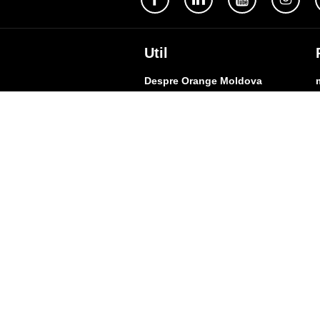
Util
Despre Orange Moldova
ISO
Cod de etică
Cariera
Magazine
Magazinul mobil Orange
Semnătura Mobilă
Contacte
A