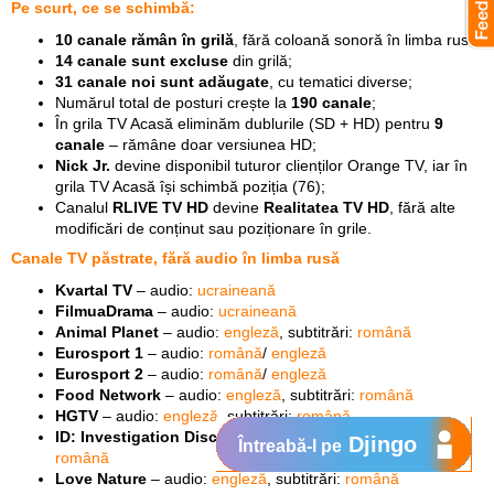
Pe scurt, ce se schimbă:
10 canale rămân în grilă
, fără coloană sonoră în limba rusă;
14 canale sunt excluse
din grilă;
31 canale noi sunt adăugate
, cu tematici diverse;
Numărul total de posturi crește la
190 canale
;
În grila TV Acasă eliminăm dublurile (SD + HD) pentru
9
canale
– rămâne doar versiunea HD;
Nick Jr.
devine disponibil tuturor clienților Orange TV, iar în
grila TV Acasă își schimbă poziția (76);
Canalul
RLIVE TV HD
devine
Realitatea TV HD
, fără alte
modificări de conținut sau poziționare în grile.
Canale TV păstrate, fără
audio în limba rusă
Kvartal TV
– audio:
ucraineană
FilmuaDrama
– audio:
ucraineană
Animal Planet
– audio:
engleză
, subtitrări:
română
Eurosport 1
– audio:
română
/
engleză
Eurosport 2
– audio:
română
/
engleză
Food Network
– audio:
engleză
, subtitrări:
română
HGTV
– audio:
engleză
, subtitrări:
română
ID: Investigation Discovery
– audio:
engleză
, subtitrări:
Djingo
Întreabă-l pe
română
Love Nature
– audio:
engleză
, subtitrări:
română