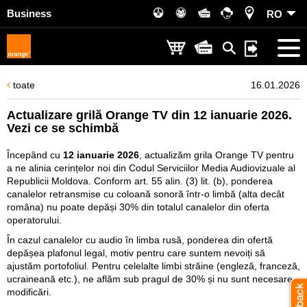
Business
RO
toate
16.01.2026
Actualizare grilă Orange TV din 12 ianuarie 2026.
Vezi ce se schimbă
Începând cu
12 ianuarie 2026
, actualizăm grila Orange TV pentru
a ne alinia cerințelor noi din Codul Serviciilor Media Audiovizuale al
Republicii Moldova. Conform art. 55 alin. (3) lit. (b), ponderea
canalelor retransmise cu coloană sonoră într-o limbă (alta decât
româna) nu poate depăși 30% din totalul canalelor din oferta
operatorului.
În cazul canalelor cu audio în limba rusă, ponderea din ofertă
depășea plafonul legal, motiv pentru care suntem nevoiți să
ajustăm portofoliul. Pentru celelalte limbi străine (engleză, franceză,
ucraineană etc.), ne aflăm sub pragul de 30% și nu sunt necesare
modificări.