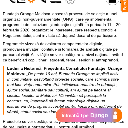
Fundația Orange Moldova lansează procesul de selecție a unei
organizații non-guvernamentale (ONG), care va implementa
programele de incluziune și educație digitală. În perioada 11 – 20
februarie 2026, organizațiile interesate, care respectă condițiile
Regulamentului, sunt invitate să depună dosarul de participare.
Programele vizează dezvoltarea competențelor digitale,
promovarea învățării continue și formarea de abilități digitale pe
parcursul vieții. Activitățile se vor desfășura la nivel național, având
ca beneficiari copii, tineri, studenți, femei, seniori și antreprenori.
Ludmila Nistorică, Președinta Consiliului Fundației Orange
Moldova:
„De peste 16 ani, Fundația Orange se implică activ
în comunitate, dezvoltând proiecte sociale, care schimbă spre
mai bine viața oamenilor. Prin inițiativele noastre de educație,
ajutor social, sănătate sau cultură, am ajutat pe fiecare al
cincilea locuitor al Moldovei. Vă invităm să participați la
concurs, ca, împreună să facem tehnologia digitală un
instrument de progres accesibil pentru fiecare om, indiferent de
vârstă, statut social sau loc de trai.”
Djingo
Întreabă-l pe
Proiectele se vor desfășura pe perioada anului 2026, cu posibilitate
de prelungire a parteneriatului pentru anii următori.