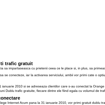
ti trafic gratuit
ia sa impartaseasca cu prietenii ceea ce le place si, in plus, sa primeasc
i sa se conecteze, iar la activarea serviciului, ambii vor primi cate o opti
1 ianuarie 2010 si se adreseaza clientilor care s-au conectat la Orang
uni Dublu trafic gratuite, fiecare dintre ele fiind egala cu volumul de tr
 conectare
or alege Internet Acum pana la 31 ianuarie 2010, vor primi gratuit dublu t