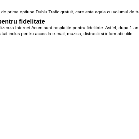
a de prima optiune Dublu Trafic gratuit, care este egala cu volumul de tr
pentru fidelitate
izeaza Internet Acum sunt rasplatite pentru fidelitate. Astfel, dupa 1 an
uit inclus pentru acces la e-mail, muzica, distractii si informatii utile.
rafic inclus in abonament
4 GB+trafic nelimitat intre orele 00:00-08:00
2 GB
 GB
rea pentru clienti este si mai avantajoasa, deoarece ei beneficiaza de 
ret promotional de doar 99 lei (1299 lei-pret vechi)
u doar 299 lei (1599 lei-pret vechi)
 rapida retea Internet3G+ din tara de 14,4 Mbps. Astfel, cu modemul 
 localitatilor cu acoperire 3G+ si transmite date cu viteza de pana la 