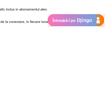
afic inclus in abonamentul ales.
Djingo
Întreabă-l pe
 de la conectare, in fiecare luna,
Trafic gratuit dupa 1 an
+ 3 GB
+ 2 GB
+ 1 GB
preturi speciale pentru data carduri:
Huawei E1820, se poate naviga cu
3 Mbps, cu optiunea Upload rapid.