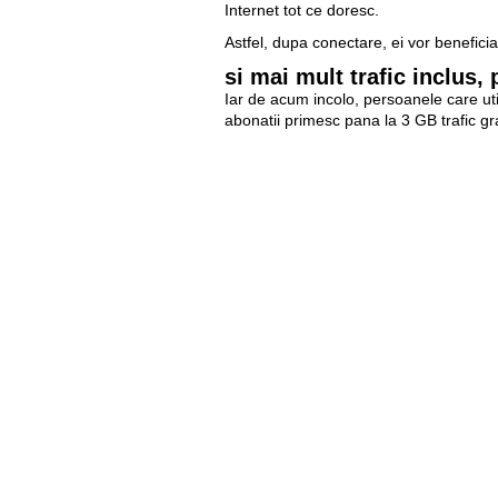
Internet tot ce doresc.
Astfel, dupa conectare, ei vor benefici
si mai mult trafic inclus, 
Iar de acum incolo, persoanele care util
abonatii primesc pana la 3 GB trafic grat
Abonament
T
Internet Acum 300 lei
2
Internet Acum 250 lei
1
Internet Acum 150 lei
4
De asemenea, din 11 noiembrie, conecta
ZTE MF330:
este disponibil la p
Huawei E870
poate fi procurat c
De ce Internet Acum?
rapid
La Orange clientul dispune de cea mai
viteza de pana la 9 Mbps in majoritatea