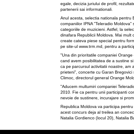
egale, decizia juriului de profil, rezul
partenerii sai informationali.
Anul acesta, selectia nationala pentru
companiilor IPNA "Teleradio Moldova" si
categoriile de muzicieni. Astfel, la sel
dinafara Republicii Moldova. Mai mult ch
create cateva piese special pentru forma
pe site-ul www.trm.md, pentru a partici
"Una din prioritatile companiei Orange e
cand avem posibilitatea de a sustine si
ca pe parcursul activitatii noastre, am
prieteni", concerte cu Garan Bregovici
Climoc, directorul general Orange Mol
"Aducem multumiri companiei Teleradio 
2010. Fie ca pentru unii participanti con
nevoie de sustinere, incurajare si pro
Republica Moldova va participa pentr
acest concurs deja al treilea an concec
Natalia Gordienco (locul 20), Natalia B