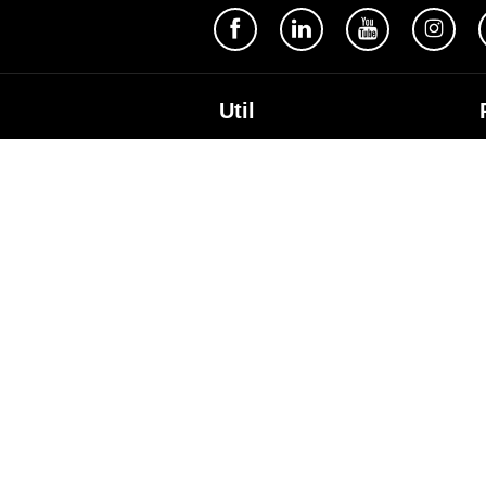
Util
Despre Orange Moldova
ISO
Cod de etică
Cariera
Magazine
Magazinul mobil Orange
Semnătura Mobilă
Contacte
A