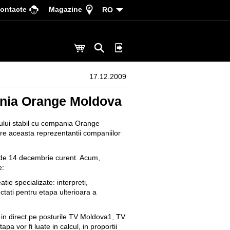
ontacte
Magazine
RO
17.12.2009
ania Orange Moldova
tului stabil cu compania Orange
pre aceasta reprezentantii companiilor
a de 14 decembrie curent. Acum,
e:
ie specializate: interpreti,
ctati pentru etapa ulterioara a
 in direct pe posturile TV Moldova1, TV
a vor fi luate in calcul, in proportii