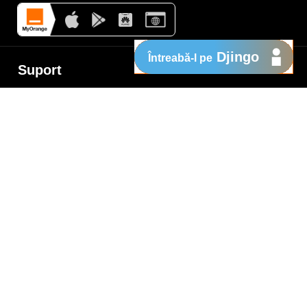
Djingo
Întreabă-l pe
Suport
My Orange
Ajutor
e
New
Orange Chat
Orange Service
Modele de cereri
Cum depui o reclamaţie
Protejează-te de fraude
Notifică o infracţiune
Politica de confidențialitate