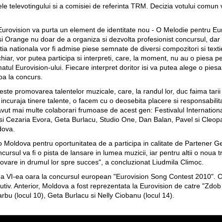
tatele televotingului si a comisiei de referinta TRM. Decizia votului comun
 Eurovision va purta un element de identitate nou - O Melodie pentru E
 Orange nu doar de a organiza si dezvolta profesionist concursul, dar s
ectia nationala vor fi admise piese semnate de diversi compozitori si text
iar, vor putea participa si interpreti, care, la moment, nu au o piesa p
tul Eurovision-ului. Fiecare interpret doritor isi va putea alege o piesa 
pa la concurs.
ste promovarea talentelor muzicale, care, la randul lor, duc faima tarii 
 incuraja tinere talente, o facem cu o deosebita placere si responsabil
 avut mai multe colaborari frumoase de acest gen: Festivalul Internationa
 si Cezaria Evora, Geta Burlacu, Studio One, Dan Balan, Pavel si Cleopa
dova.
Moldova pentru oportunitatea de a participa in calitate de Partener Gen
cursul va fi o pista de lansare in lumea muzicii, iar pentru altii o noua t
movare in drumul lor spre succes", a concluzionat Liudmila Climoc.
u a VI-ea oara la concursul european "Eurovision Song Contest 2010"
utiv. Anterior, Moldova a fost reprezentata la Eurovision de catre "Zdob 
arbu (locul 10), Geta Burlacu si Nelly Ciobanu (locul 14).