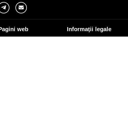
Pagini web
Informaţii legale
my.orange.md
Condiţii contractuale
Magazin online
Documente necesare
Termeni utilizare magazin onlin
cybersecurity.orange.md
Condiții procurare dispozitive
systems.orange.md
Date personale
csr.orange.md
Indicatori de calitate
fundatia.orange.md
Interconectare şi acces
digitalcenter.orange.md
Pagina Furnizorului
service.orange.md
Alte informaţii
coperire rețea
Responsabilitate Socială