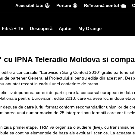
Accesibilitate
Portare
Reîncarcă contul
С
Fibră + TV
Descoperă
Ajutor
My Orange
" cu IPNA Teleradio Moldova si comp
 editie a concursului "Eurovision Song Contest 2010" gratie parteneria
au de partener General al Proiectului si pentru editia din acest an. Des
 anuntat recent in cadrul unei conferinte de presa.
efinitiv depunerea cererii de participare la concursul european in dat
Nationala pentru Eurovision, editia 2010, care va avea loc in doua etap
 depuse de catre juriul format conform recomandarilor uniunilor de creat
erminarea unui numar maxim de 25 interpreti sau formatii care vor fi sele
in ziua primei etape, TRM va organiza o audiere (live), cu transmisiune
ebuie sa contina elementele de baza ale evoluarii scenice. La aceasta etap