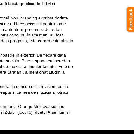
 va fi facuta publica de TRM si
uropa! Noul branding exprima dorinta
i de a-l face accesibil pentru toate
ieri autohtoni, precum si de autori
entru concurs. In acest an, au fost
deja pregatita, lista carora este afisata
noastre in exterior. De fiecare data
itate sociala. Putem spune cu incredere
l de muzica a tinerilor talente "Fete de
tra Stratan", a mentionat Liudmila
eral la concursul Eurovision, editia
reapta in cariera de muzician, toti au
. Compania Orange Moldova sustine
si Zdub" (locul 6), duetul Arsenium si