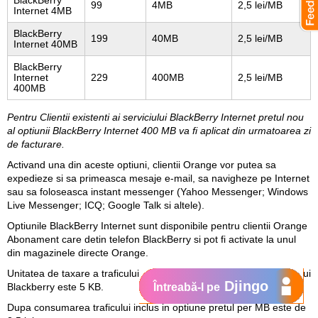
BlackBerry
99
4MB
2,5 lei/MB
Internet 4MB
BlackBerry
199
40MB
2,5 lei/MB
Internet 40MB
BlackBerry
Internet
229
400MB
2,5 lei/MB
400MB
Pentru Clientii existenti ai serviciului BlackBerry Internet pretul nou
al optiunii BlackBerry Internet 400 MB va fi aplicat din urmatoarea zi
de facturare.
Activand una din aceste optiuni, clientii Orange vor putea sa
expedieze si sa primeasca mesaje e-mail, sa navigheze pe Internet
sau sa foloseasca instant messenger (Yahoo Messenger; Windows
Live Messenger; ICQ; Google Talk si altele).
Optiunile BlackBerry Internet sunt disponibile pentru clientii Orange
Abonament care detin telefon BlackBerry si pot fi activate la unul
din magazinele directe Orange.
Unitatea de taxare a traficului in retea consumat in cadrul serviciului
Djingo
Blackberry este 5 KB.
Întreabă-l pe
Dupa consumarea traficului inclus in optiune pretul per MB este de