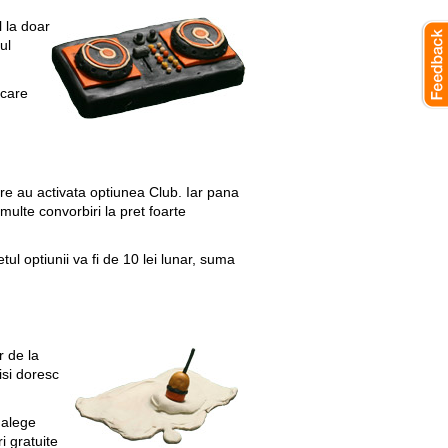
 la doar
ul
 care
care au activata optiunea Club. Iar pana
 multe convorbiri la pret foarte
ul optiunii va fi de 10 lei lunar, suma
r de la
isi doresc
 alege
 gratuite