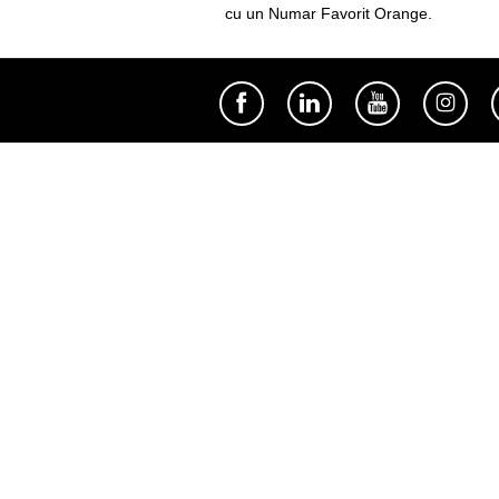
cu un Numar Favorit Orange.
Util
Despre Orange Moldova
ISO
Cod de etică
Cariera
Magazine
Magazinul mobil Orange
Semnătura Mobilă