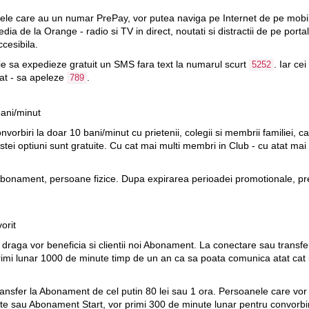
ele care au un numar PrePay, vor putea naviga pe Internet de pe mobil
dia de la Orange - radio si TV in direct, noutati si distractii de pe portal
cesibila.
buie sa expedieze gratuit un SMS fara text la numarul scurt
. Iar cei
5252
vat - sa apeleze
.
789
bani/minut
nvorbiri la doar
10 bani/minut
cu prietenii, colegii si membrii familiei, 
estei optiuni sunt gratuite. Cu cat mai multi membri in Club - cu atat mai
i Abonament, persoane fizice. Dupa expirarea perioadei promotionale, pret
orit
draga vor beneficia si clientii noi Abonament. La conectare sau transfe
imi lunar
1000 de minute
timp de un an ca sa poata comunica atat cat 
ransfer la Abonament de cel putin 80 lei sau 1 ora. Persoanele care vor
 sau Abonament Start, vor primi 300 de minute lunar pentru convorbiri