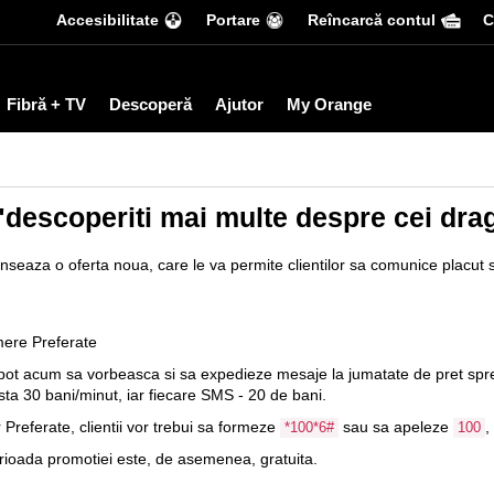
Accesibilitate
Portare
Reîncarcă contul
С
Fibră + TV
Descoperă
Ajutor
My Orange
"descoperiti mai multe despre cei dra
nseaza o oferta noua, care le va permite clientilor sa comunice placut 
mere Preferate
ot acum sa vorbeasca si sa expedieze mesaje la jumatate de pret spr
osta
30 bani/minut
, iar fiecare SMS - 20 de bani.
Preferate, clientii vor trebui sa formeze
sau sa apeleze
,
*100*6#
100
ioada promotiei este, de asemenea, gratuita.