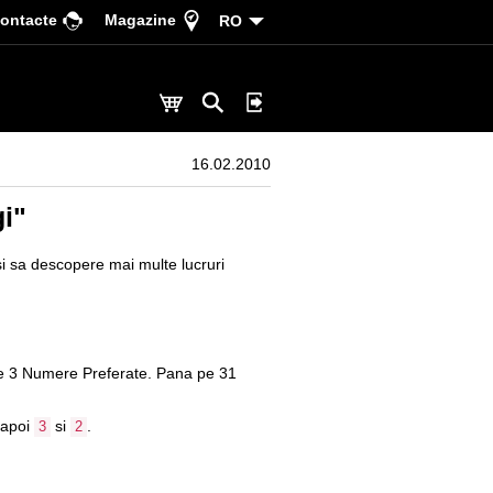
ontacte
Magazine
RO
16.02.2010
gi"
si sa descopere mai multe lucruri
e 3 Numere Preferate. Pana pe 31
 apoi
si
.
3
2