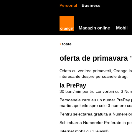
Personal
Business
Magazin online
Mobil
toate
oferta de primavara 
Odata cu venirea primaverii, Orange la
interesante despre persoanele dragi.
la PrePay
30 bani/min pentru convorbiri cu 3 Nu
Persoanele care au un numar PrePay p
martie apelurile spre cele 3 numere c
Pentru selectarea gratuita a Numerelor 
Schimbarea Numerelor Preferate in per
Internet mobil cu 1 leu/MB