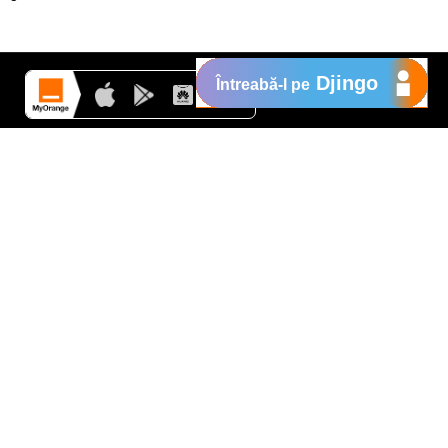
Djingo
Întreabă-l pe
Suport
My Orange
Ajutor
e
New
Orange Chat
Orange Service
Modele de cereri
Cum depui o reclamaţie
Protejează-te de fraude
Notifică o infracţiune