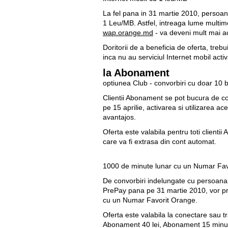
La fel pana in 31 martie 2010, persoan
1 Leu/MB
. Astfel, intreaga lume multime
wap.orange.md
- va deveni mult mai ac
Doritorii de a beneficia de oferta, tre
inca nu au serviciul Internet mobil acti
la Abonament
optiunea Club - convorbiri cu doar 10 
Clientii Abonament se pot bucura de co
pe 15 aprilie, activarea si utilizarea ac
avantajos.
Oferta este valabila pentru toti clienti
care va fi extrasa din cont automat.
1000 de minute lunar cu un Numar Fav
De convorbiri indelungate cu persoana 
PrePay pana pe 31 martie 2010, vor pr
cu un Numar Favorit Orange.
Oferta este valabila la conectare sau t
Abonament 40 lei, Abonament 15 minute