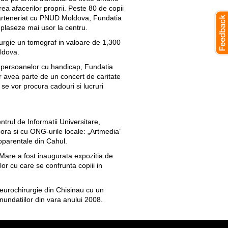
ea afacerilor proprii. Peste 80 de copii
n parteneriat cu PNUD Moldova, Fundatia
eplaseze mai usor la centru.
rurgie un tomograf in valoare de 1,300
oldova.
a a persoanelor cu handicap, Fundatia
vor avea parte de un concert de caritate
 se vor procura cadouri si lucruri
trul de Informatii Universitare,
ora si cu ONG-urile locale: „Artmedia”
onoparentale din Cahul.
Mare a fost inaugurata expozitia de
or cu care se confrunta copiii in
Neurochirurgie din Chisinau cu un
undatiilor din vara anului 2008.