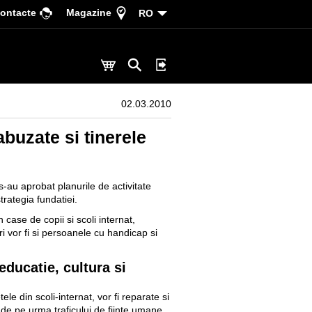
ontacte
Magazine
RO
02.03.2010
abuzate si tinerele
-au aprobat planurile de activitate
rategia fundatiei.
 case de copii si scoli internat,
ri vor fi si persoanele cu handicap si
ducatie, cultura si
e din scoli-internat, vor fi reparate si
t de pe urma traficului de fiinte umane