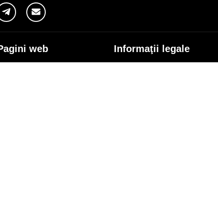
Pagini web
Informaţii legale
my.orange.md
Condiţii contractuale
Magazin online
Documente necesare
Termeni utilizare magazin onlin
cybersecurity.orange.md
Condiții procurare dispozitive
systems.orange.md
Date personale
csr.orange.md
Indicatori de calitate
fundatia.orange.md
Interconectare şi acces
digitalcenter.orange.md
Pagina Furnizorului
service.orange.md
Alte informaţii
coperire rețea
Responsabilitate Socială