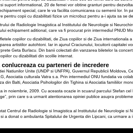
 si suport informational, 20 de femei vor obtine granturi pentru dezvoltar
u echipament special, care le va facilita comunicarea cu semenii lor. I
 pentru copii cu dizabilitati fizice un microbuz pentru a-i ajuta sa se d
ului de Radiologie Imagistica al Institutului de Neurologie si Neurochi
rului echipament aditional, care va fi procurat prin intermediul PNUD M
etele copiilor cu dizabilitati, de Ziua copiilor si de Ziua international
rea artistilor autohtoni. Iar in ajunul Craciunului, locuitorii capitalei 
rprete Geta Burlacu. Din banii colectati din vanzarea biletelor la concert
iilor cu dizabilitati din scolile internat.
conlucreaza cu parteneri de incredere
atiei Natiunilor Unite (UNDP si UNFPA), Guvernul Republicii Moldova, Cen
, Asociatia culturala Vatra s.a. Prin intermediul ONU fundatia va colab
iza din Balti, Asociatia Psihologilor din Tighina si Asociatia familiilor m
 in noiembrie, 2009. Cu aceasta ocazie in scuarul parcului Stefan cel 
ge”, prin care s-a urmarit atentionarea opiniei publice asupra problemel
t Centrul de Radiologie si Imagistica al Institutului de Neurologie si 
i a donat o ambulanta Spitalului de Urgenta din Lipcani, ca urmare a in