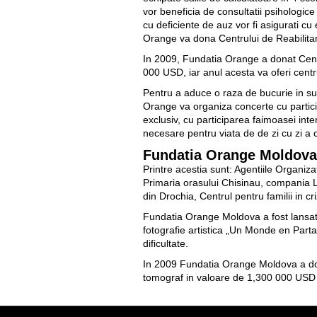
vor beneficia de consultatii psihologice
cu deficiente de auz vor fi asigurati c
Orange va dona Centrului de Reabilitare
In 2009, Fundatia Orange a donat Centr
000 USD, iar anul acesta va oferi cent
Pentru a aduce o raza de bucurie in sufl
Orange va organiza concerte cu participa
exclusiv, cu participarea faimoasei inte
necesare pentru viata de de zi cu zi a cop
Fundatia Orange Moldova 
Printre acestia sunt: Agentiile Organiz
Primaria orasului Chisinau, compania LG
din Drochia, Centrul pentru familii in cr
Fundatia Orange Moldova a fost lansata
fotografie artistica „Un Monde en Parta
dificultate.
In 2009 Fundatia Orange Moldova a dota
tomograf in valoare de 1,300 000 USD s