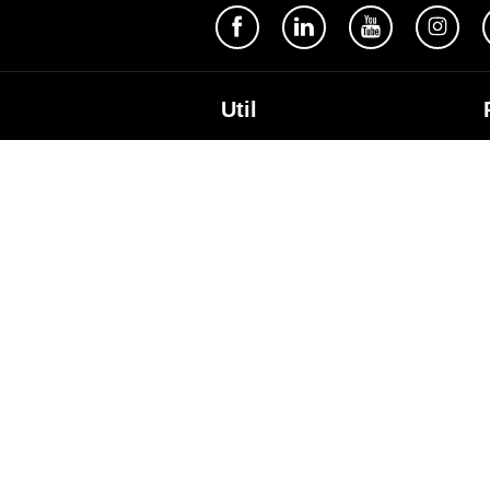
Util
Despre Orange Moldova
ISO
Cod de etică
Cariera
Magazine
Magazinul mobil Orange
Semnătura Mobilă
Contacte
A