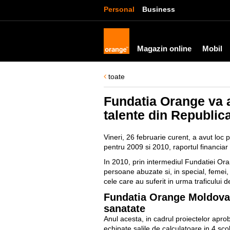
Personal
Business
Magazin online
Mobil
toate
Fundatia Orange va aj
talente din Republi
Vineri, 26 februarie curent, a avut loc
pentru 2009 si 2010, raportul financiar
In 2010, prin intermediul Fundatiei Orang
persoane abuzate si, in special, femei, 
cele care au suferit in urma traficului d
Fundatia Orange Moldova v
sanatate
Anul acesta, in cadrul proiectelor aprob
echipate salile de calculatoare in 4 sco