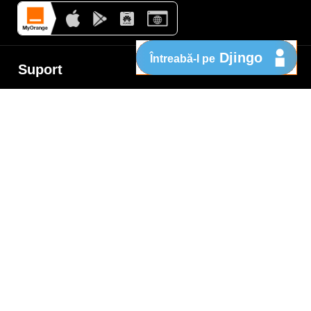
Djingo
Întreabă-l pe
Suport
My Orange
Ajutor
e
New
Orange Chat
Orange Service
Modele de cereri
Cum depui o reclamaţie
Protejează-te de fraude
Notifică o infracţiune
Politica de confidențialitate