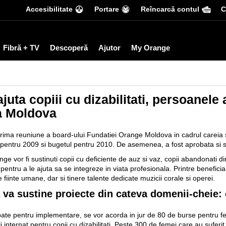
Accesibilitate
Portare
Reîncarcă contul
С
Fibră + TV
Descoperă
Ajutor
My Orange
uta copiii cu dizabilitati, persoanele 
ca Moldova
 prima reuniune a board-ului Fundatiei Orange Moldova in cadrul careia s
 pentru 2009 si bugetul pentru 2010. De asemenea, a fost aprobata si st
e vor fi sustinuti copii cu deficiente de auz si vaz, copii abandonati din
pentru a le ajuta sa se integreze in viata profesionala. Printre beneficia
e fiinte umane, dar si tinere talente dedicate muzicii corale si operei.
a sustine proiecte din cateva domenii-cheie: e
ate pentru implementare, se vor acorda in jur de 80 de burse pentru fetel
li internat pentru copii cu dizabilitati. Peste 300 de femei care au suferi