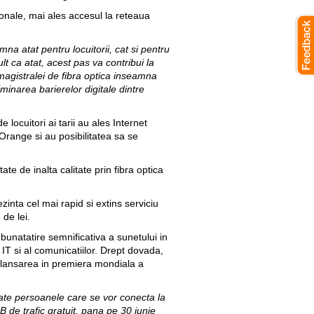
ionale, mai ales accesul la reteaua
a atat pentru locuitorii, cat si pentru
 ca atat, acest pas va contribui la
 magistralei de fibra optica inseamna
minarea barierelor digitale dintre
ocuitori ai tarii au ales Internet
range si au posibilitatea sa se
ate de inalta calitate prin fibra optica
ta cel mai rapid si extins serviciu
 de lei.
unatatire semnificativa a sunetului in
IT si al comunicatiilor. Drept dovada,
 lansarea in premiera mondiala a
oate persoanele care se vor conecta la
B de trafic gratuit, pana pe 30 iunie