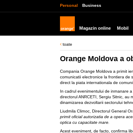
Personal
Business
Magazin online
Mobil
toate
Orange Moldova a obt
Compania Orange Moldova a primit ieri, 
comunicatii electronice la frontiera de 
direct la piata internationala de comunic
In cadrul evenimentului de inmanare a a
directorul ANRCETI, Sergiu Sitnic, au me
dinamizarea dezvoltarii sectorului tehn
Liudmila Climoc, Directorul General O
primit oficial autorizatia de a opera ac
optica cu capacitate mare.
Acest eveniment, de facto, confirma libe