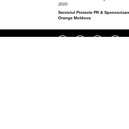
2010.
Serviciul Proiecte PR & Sponsorizar
Orange Moldova
Util
Despre Orange Moldova
ISO
Cod de etică
Cariera
Magazine
Magazinul mobil Orange
Semnătura Mobilă