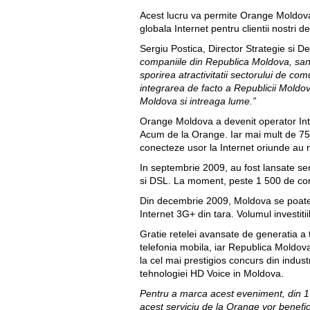
Acest lucru va permite Orange Moldova s
globala Internet pentru clientii nostri d
Sergiu Postica, Director Strategie si 
companiile din Republica Moldova, sans
sporirea atractivitatii sectorului de c
integrarea de facto a Republicii Moldov
Moldova si intreaga lume.”
Orange Moldova a devenit operator Inter
Acum de la Orange. Iar mai mult de 75%
conecteze usor la Internet oriunde au 
In septembrie 2009, au fost lansate servi
si DSL. La moment, peste 1 500 de com
Din decembrie 2009, Moldova se poate 
Internet 3G+ din tara. Volumul investitii
Gratie retelei avansate de generatia a
telefonia mobila, iar Republica Moldova
la cel mai prestigios concurs din indu
tehnologiei HD Voice in Moldova.
Pentru a marca acest eveniment, din 1 a
acest serviciu de la Orange vor benefici