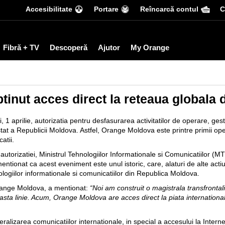
Accesibilitate
Portare
Reîncarcă contul
С
Fibră + TV
Descoperă
Ajutor
My Orange
inut acces direct la reteaua globala d
1 aprilie, autorizatia pentru desfasurarea activitatilor de operare, ges
stat a Republicii Moldova. Astfel, Orange Moldova este printre primii ope
atii.
utorizatiei, Ministrul Tehnologiilor Informationale si Comunicatiilor (M
ntionat ca acest eveniment este unul istoric, care, alaturi de alte actiu
ologiilor informationale si comunicatiilor din Republica Moldova.
range Moldova,
a mentionat:
“Noi am construit o magistrala transfrontali
easta linie. Acum, Orange Moldova are acces direct la piata internationala
ralizarea comunicatiilor internationale, in special a accesului la Intern