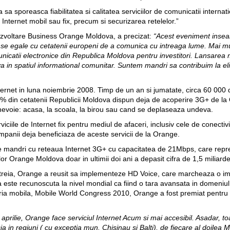
a sporeasca fiabilitatea si calitatea serviciilor de comunicatii internat
e Internet mobil sau fix, precum si securizarea retelelor.”
Dezvoltare Business Orange Moldova,
a precizat:
“Acest eveniment inseamn
e egale cu cetatenii europeni de a comunica cu intreaga lume. Mai mult
omunicatii electronice din Republica Moldova pentru investitori. Lansarea
a in spatiul informational comunitar. Suntem mandri sa contribuim la eli
net in luna noiembrie 2008. Timp de un an si jumatate, circa 60 000 de l
 din cetatenii Republicii Moldova dispun deja de acoperire 3G+ de la O
nevoie: acasa, la scoala, la birou sau cand se deplaseaza undeva.
ciile de Internet fix pentru mediul de afaceri, inclusiv cele de conectivit
panii deja beneficiaza de aceste servicii de la Orange.
mandri cu reteaua Internet 3G+ cu capacitatea de 21Mbps, care reprezin
lor Orange Moldova doar in ultimii doi ani a depasit cifra de 1,5 miliarde
 treia, Orange a reusit sa implementeze HD Voice, care marcheaza o imb
 este recunoscuta la nivel mondial ca fiind o tara avansata in domeniul 
stria mobila, Mobile World Congress 2010, Orange a fost premiat pentru
prilie, Orange face serviciul Internet Acum si mai accesibil. Asadar, t
a in regiuni ( cu exceptia mun. Chisinau si Balti), de fiecare al doilea M