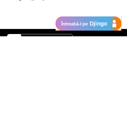
Djingo
Întreabă-l pe
Suport
My Orange
Ajutor
e
New
Orange Chat
Orange Service
Modele de cereri
Cum depui o reclamaţie
Protejează-te de fraude