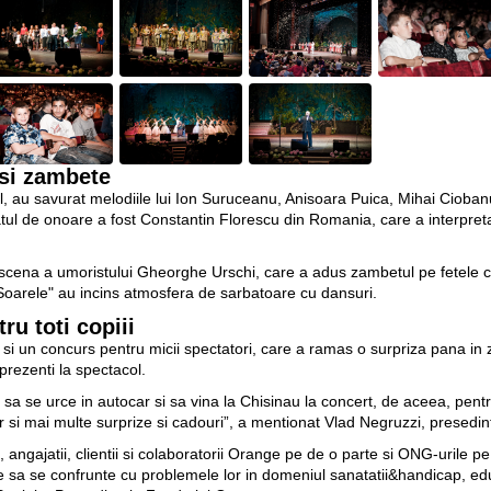
 si zambete
l, au savurat melodiile lui Ion Suruceanu, Anisoara Puica, Mihai Ciob
vitatul de onoare a fost Constantin Florescu din Romania, care a interpret
n scena a umoristului Gheorghe Urschi, care a adus zambetul pe fetele c
Soarele" au incins atmosfera de sarbatoare cu dansuri.
ru toti copiii
si un concurs pentru micii spectatori, care a ramas o surpriza pana in zi
prezenti la spectacol.
sa se urce in autocar si sa vina la Chisinau la concert, de aceea, pent
 si mai multe surprize si cadouri”, a mentionat Vlad Negruzzi, presedinte
 angajatii, clientii si colaboratorii Orange pe de o parte si ONG-urile p
 sa se confrunte cu problemele lor in domeniul sanatatii&handicap, educ