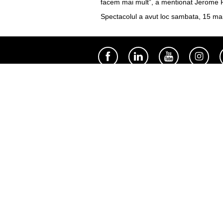
facem mai mult”, a mentionat Jerome P
Spectacolul a avut loc sambata, 15 mai, 
Util
Despre Orange Moldova
ISO
Cod de etică
Cariera
Magazine
Magazinul mobil Orange
Semnătura Mobilă