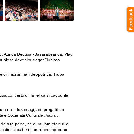
anu, Aurica Decusar-Basarabeanca, Vlad
at piesa devenita slagar "Iubirea
elor mici si mari deopotriva. Trupa
ua concertului, la fel ca si cadourile
ru a nu-i dezamagi, am pregatit un
le Societatii Culturale „Vatra”.
e de alta parte, ne cumulam eforturile
atiei si culturii pentru ca impreuna