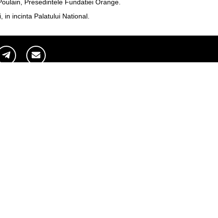
oulain, Presedintele Fundatiei Orange.
in incinta Palatului National.
Pagini web
Informaţii legale
my.orange.md
Condiţii contractuale
Magazin online
Documente necesare
Termeni utilizare magazin onlin
cybersecurity.orange.md
Condiții procurare dispozitive
systems.orange.md
Date personale
csr.orange.md
Indicatori de calitate
fundatia.orange.md
Interconectare şi acces
digitalcenter.orange.md
Pagina Furnizorului
service.orange.md