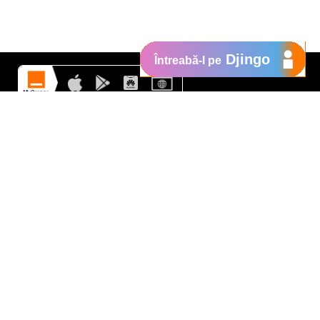
Djingo
Întreabă-l pe
Suport
My Orange
Ajutor
e
New
Orange Chat
Orange Service
Modele de cereri
Cum depui o reclamaţie
Protejează-te de fraude
Notifică o infracţiune