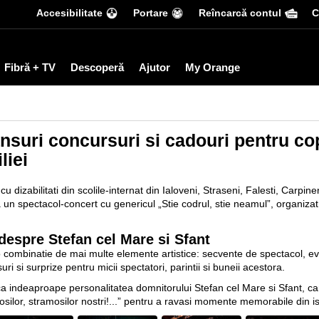
Accesibilitate
Portare
Reîncarcă contul
С
Fibră + TV
Descoperă
Ajutor
My Orange
suri concursuri si cadouri pentru copi
liei
cu dizabilitati din scolile-internat din Ialoveni, Straseni, Falesti, Carpine
a un spectacol-concert cu genericul „Stie codrul, stie neamul”, organizat
 despre Stefan cel Mare si Sfant
 combinatie de mai multe elemente artistice: secvente de spectacol, evo
 si surprize pentru micii spectatori, parintii si buneii acestora.
ca indeaproape personalitatea domnitorului Stefan cel Mare si Sfant, ca
silor, stramosilor nostri!...” pentru a ravasi momente memorabile din i