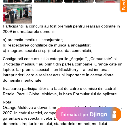
Participantii la concurs au fost premiati pentru realizari obtinute in
2009 in urmatoarele domenii:
a) protectia mediului inconjurator;
b) respectarea conditiilor de munca a angajatilor;
c) integrare sociala si sprijinul acordat comunitatii;
Castigatorii concursului la categoriile „Angajati”, „Comunitate” si
„Protectia mediului” au primit din partea companiei Orange cate un
laptop. Iar premiul special – un BlackBerry – a fost inmanat
intreprinderii care a realizat actiuni importante in cateva dintre
domeniile mentionate.
Evaluarea participantilor s-a facut de catre o comisie din cadrul
Retelei Pactul Global Moldova, in baza Formularului de aplicare.
Nota:
Orange Moldova a devenit membra a retelei Pactului Global in anul
2007. In cadrul retelei, compania contribuie la promovarea si
Djingo
Întreabă-l pe
garantarea respectarii celor 10 principii ale Pactului Global in
domeniul drepturilor omului, standardelor muncii, mediului