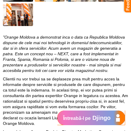
"Orange Moldova a demonstrat inca o data ca Republica Moldova
dispune de cele mai noi tehnologii in domeniul telecomunicatiilor,
dar si in sfera serviciilor. Acum avem un magazin de generatia a
patra. Este un concept nou – NEXT, care a fost implementat in
Franta, Spania, Romania si Polonia, si are o viziune noua de
prezentare a produselor si serviciilor noastre - mai simpla si mai
accesibila pentru toti cei care vor vizita magazinul nostru.
Clientii nu vor trebui sa se deplaseze prea mult pentru acces la
informatie despre serviciile si produsele de care dispunem, pentru
ca totul este la indemana. In acelasi timp, ei vor putea primi si
consultanta din partea expertilor Orange in legatura cu acestea. Am
rationalizat si spatiul pentru deservirea propriu-zisa si, in acest fel,
vom asigura rapiditate si vom evita formarea cozilor. Pe viitor,
preconizam sa amenajam mai multe magazine in acest stil", a
Djingo
declarat cu ocazia lansarii
Liudmila Climoc, Director General
Întreabă-l pe
Orange Moldova
.