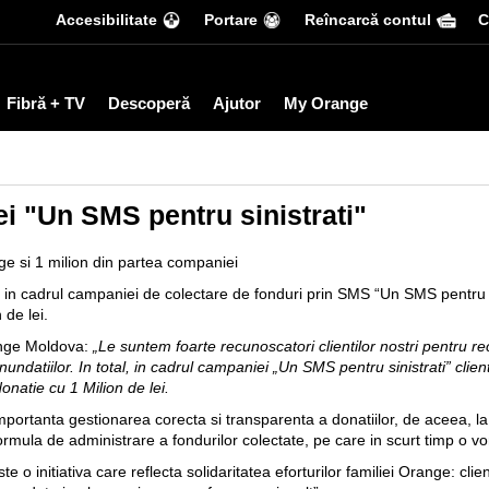
Accesibilitate
Portare
Reîncarcă contul
С
Fibră + TV
Descoperă
Ajutor
My Orange
i "Un SMS pentru sinistrati"
nge si 1 milion din partea companiei
in cadrul campaniei de colectare de fonduri prin SMS “Un SMS pentru si
de lei.
ange Moldova:
„Le suntem foarte recunoscatori clientilor nostri pentru rec
nundatiilor. In total, in cadrul campaniei „Un SMS pentru sinistrati” cli
onatie cu 1 Milion de lei.
e importanta gestionarea corecta si transparenta a donatiilor, de aceea, 
formula de administrare a fondurilor colectate, pe care in scurt timp o v
 o initiativa care reflecta solidaritatea eforturilor familiei Orange: clie