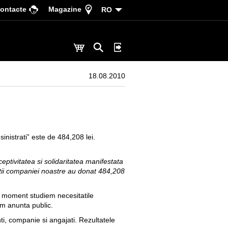
ontacte
Magazine
RO
18.08.2010
nistrati” este de 484,208 lei.
eptivitatea si solidaritatea manifestata
entii companiei noastre au donat 484,208
la moment studiem necesitatile
om anunta public.
nti, companie si angajati. Rezultatele