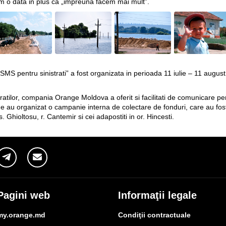
em o data in plus ca „impreuna facem mai mult”.
S pentru sinistrati” a fost organizata in perioada 11 iulie – 11 august 
stratilor, compania Orange Moldova a oferit si facilitati de comunicare p
ge au organizat o campanie interna de colectare de fonduri, care au fos
 s. Ghioltosu, r. Cantemir si cei adapostiti in or. Hincesti.
Pagini web
Informaţii legale
my.orange.md
Condiţii contractuale