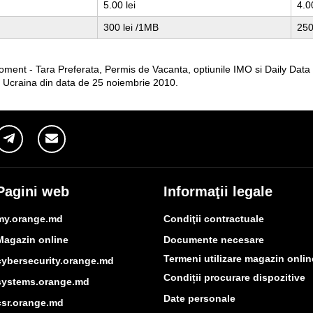
5.00 lei
4.00
300 lei /1MB
250
 moment - Tara Preferata, Permis de Vacanta, optiunile IMO si Daily Dat
 si Ucraina din data de 25 noiembrie 2010.
Pagini web
Informaţii legale
my.orange.md
Condiţii contractuale
Magazin online
Documente necesare
Termeni utilizare magazin onlin
cybersecurity.orange.md
Condiții procurare dispozitive
systems.orange.md
Date personale
csr.orange.md