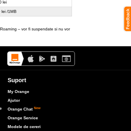
 lei
 lei /1MB
a Roaming – vor fi suspendate si nu vor
Suport
My Orange
Ajutor
e
New
Orange Chat
Orange Service
Modele de cereri