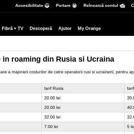
Accesibilitate
Portare
Reîncarcă contul
С
Fibră + TV
Descoperă
Ajutor
My Orange
le in roaming din Rusia si Ucraina
e a majorarii costurilor de catre operatorii rusi si ucraineni, pentru ap
tarif Rusia
tar
20.00 lei
30.
20.00 lei
40.
32.00 lei
32.
7.00 lei
5 le