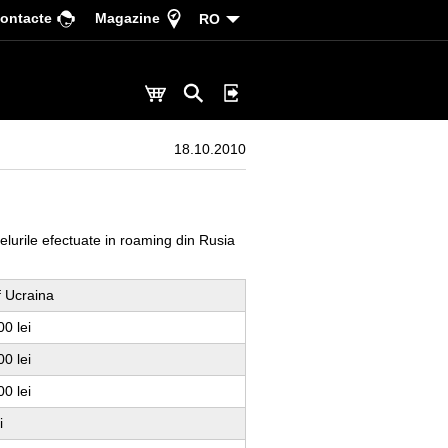
ontacte
Magazine
RO
18.10.2010
elurile efectuate in roaming din Rusia
if Ucraina
00 lei
00 lei
00 lei
i