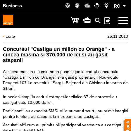
Business
RO
toate
25.11.2010
Concursul "Castiga un milion cu Orange" - a
cincea masina si 370.000 de lei si-au gasit
stapanii
A cincea masina din cele noua puse in joc in cadrul concursului
"Castiga 1 milion cu Orange" si-a gasit proprietarul. Nou-noutul
Peugeot 107 i-a revenit lui Sergiu Bejenari din Chisinau in varsta de
31 ani.
In acelasi timp, in cadrul extragerilor zilnice 37 de norocosi au
castigat cate 10.000 de lei.
Participantii au expediat SMS-uri la numarul scurt , au primit imagini
pentru telefon, au raspuns la intrebari si au castigat.
Ascultati aici cum au primit unii participanti vestea ca au castigat, in
direct la radio HIT FM.