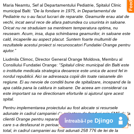
Maria Neamtu, Sef al Departamentului Pediatrie, Spitalul Clinic
municipal Balti:
“De la fondare in 1975, in Departamentul de
Pediatrie nu s-au facut lucrari de reparatie. Geamurile erau atat de
vechi, incat aerul rece de afara patrundea cu usurinta in saloane.
Oricat nu ne straduiam sa mentinem temperatura optima, nu
reuseam. Acum, insa, dupa schimbarea geamurilor, in saloane este
cald, incaperile au aspect placut. Suntem foarte multumiti de
rezultatele acestui proiect si recunoscatori Fundatiei Orange pentru
ajutor.”
Liudmila Climoc, Director General Orange Moldova, Membru al
Consiliului Fundatiei Orange:
“Spitalul clinic municipal din Balti este
o institutie medicala strategica deoarece este unica de acest fel in
nordul republicii. Aici se adreseaza copiii din toate raioanele din
regiune. Ei au nevoie de conditii bune de spitalizare, incepand de la
apa calda pana la caldura in saloane. De aceea am considerat ca
este important sa ne directionam eforturile si ajutorul spre acest
spital.
Pentru implementarea proiectului au fost alocate si resursele
adunate in cadrul campaniei de colectare de fonduri prin SMS de la
clientii Orange pentru repararea Spitalului Clinic municipal din Balti,
Djingo
Întreabă-l pe
care s-a desfasurat in perioada decembrie 2009 – ianuarie 2010. In
total, in cadrul campaniei au fost adunati 258 776 de lei de la