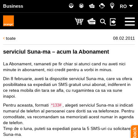
Business
RO
toate
08.02.2011
serviciul Suna-ma – acum la Abonament
La Abonament, ramaneti pe fir chiar si atunci cand nu aveti nici
minute in abonament, nici credit pentru a vorbi in minus.
Din 8 februarie, aveti la dispozitie serviciul
Suna-ma,
care va ofera
posibilitatea sa expediati un SMS gratuit unui abonat, indiferent in
ce retea mobila din tara se afla, cu rugamintea ca sa va sune
inapoi.
Pentru aceasta, formati
, alegeti serviciul
Suna-ma
si indicati
*133#
numarul de telefon al persoanei care doriti sa va telefoneze. Pentru
comoditate, va recomandam sa memorizati acest numar in agenda
de telefon.
Timp de o luna, puteti sa expediati pana la 5 SMS-uri cu solicitarea
Suna-ma
.