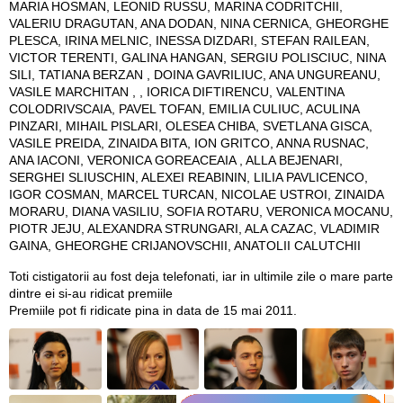
MARIA HOSMAN, LEONID RUSSU, MARINA CODRITCHII,
VALERIU DRAGUTAN, ANA DODAN, NINA CERNICA, GHEORGHE
PLESCA, IRINA MELNIC, INESSA DIZDARI, STEFAN RAILEAN,
VICTOR TERENTI, GALINA HANGAN, SERGIU POLISCIUC, NINA
SILI, TATIANA BERZAN , DOINA GAVRILIUC, ANA UNGUREANU,
VASILE MARCHITAN , , IORICA DIFTIRENCU, VALENTINA
COLODRIVSCAIA, PAVEL TOFAN, EMILIA CULIUC, ACULINA
PINZARI, MIHAIL PISLARI, OLESEA CHIBA, SVETLANA GISCA,
VASILE PREIDA, ZINAIDA BITA, ION GRITCO, ANNA RUSNAC,
ANA IACONI, VERONICA GOREACEAIA , ALLA BEJENARI,
SERGHEI SLIUSCHIN, ALEXEI REABININ, LILIA PAVLICENCO,
IGOR COSMAN, MARCEL TURCAN, NICOLAE USTROI, ZINAIDA
MORARU, DIANA VASILIU, SOFIA ROTARU, VERONICA MOCANU,
PIOTR JEJU, ALEXANDRA STRUNGARI, ALA CAZAC, VLADIMIR
GAINA, GHEORGHE CRIJANOVSCHII, ANATOLII CALUTCHII
Toti cistigatorii au fost deja telefonati, iar in ultimile zile o mare parte
dintre ei si-au ridicat premiile
Premiile pot fi ridicate pina in data de 15 mai 2011.