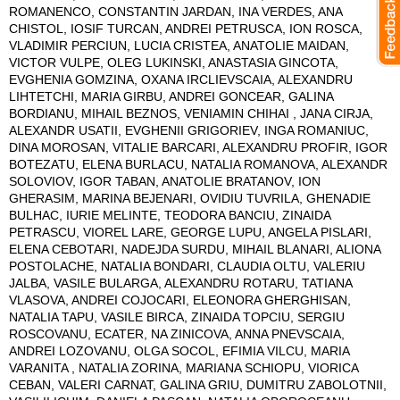
ROMANENCO, CONSTANTIN JARDAN, INA VERDES, ANA
CHISTOL, IOSIF TURCAN, ANDREI PETRUSCA, ION ROSCA,
VLADIMIR PERCIUN, LUCIA CRISTEA, ANATOLIE MAIDAN,
VICTOR VULPE, OLEG LUKINSKI, ANASTASIA GINCOTA,
EVGHENIA GOMZINA, OXANA IRCLIEVSCAIA, ALEXANDRU
LIHTETCHI, MARIA GIRBU, ANDREI GONCEAR, GALINA
BORDIANU, MIHAIL BEZNOS, VENIAMIN CHIHAI , JANA CIRJA,
ALEXANDR USATII, EVGHENII GRIGORIEV, INGA ROMANIUC,
DINA MOROSAN, VITALIE BARCARI, ALEXANDRU PROFIR, IGOR
BOTEZATU, ELENA BURLACU, NATALIA ROMANOVA, ALEXANDR
SOLOVIOV, IGOR TABAN, ANATOLIE BRATANOV, ION
GHERASIM, MARINA BEJENARI, OVIDIU TUVRILA, GHENADIE
BULHAC, IURIE MELINTE, TEODORA BANCIU, ZINAIDA
PETRASCU, VIOREL LARE, GEORGE LUPU, ANGELA PISLARI,
ELENA CEBOTARI, NADEJDA SURDU, MIHAIL BLANARI, ALIONA
POSTOLACHE, NATALIA BONDARI, CLAUDIA OLTU, VALERIU
JALBA, VASILE BULARGA, ALEXANDRU ROTARU, TATIANA
VLASOVA, ANDREI COJOCARI, ELEONORA GHERGHISAN,
NATALIA TAPU, VASILE BIRCA, ZINAIDA TOPCIU, SERGIU
ROSCOVANU, ECATER, NA ZINICOVA, ANNA PNEVSCAIA,
ANDREI LOZOVANU, OLGA SOCOL, EFIMIA VILCU, MARIA
VARANITA , NATALIA ZORINA, MARIANA SCHIOPU, VIORICA
CEBAN, VALERI CARNAT, GALINA GRIU, DUMITRU ZABOLOTNII,