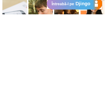
Djingo
Întreabă-l pe