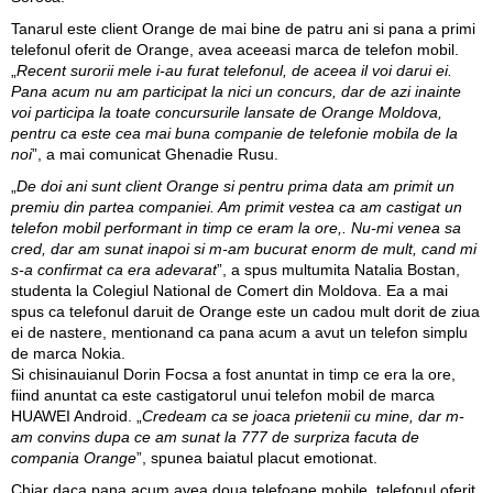
Tanarul este client Orange de mai bine de patru ani si pana a primi
telefonul oferit de Orange, avea aceeasi marca de telefon mobil.
„
Recent surorii mele i-au furat telefonul, de aceea il voi darui ei.
Pana acum nu am participat la nici un concurs, dar de azi inainte
voi participa la toate concursurile lansate de Orange Moldova,
pentru ca este cea mai buna companie de telefonie mobila de la
noi
”, a mai comunicat Ghenadie Rusu.
„
De doi ani sunt client Orange si pentru prima data am primit un
premiu din partea companiei. Am primit vestea ca am castigat un
telefon mobil performant in timp ce eram la ore,. Nu-mi venea sa
cred, dar am sunat inapoi si m-am bucurat enorm de mult, cand mi
s-a confirmat ca era adevarat
”, a spus multumita Natalia Bostan,
studenta la Colegiul National de Comert din Moldova. Ea a mai
spus ca telefonul daruit de Orange este un cadou mult dorit de ziua
ei de nastere, mentionand ca pana acum a avut un telefon simplu
de marca Nokia.
Si chisinauianul Dorin Focsa a fost anuntat in timp ce era la ore,
fiind anuntat ca este castigatorul unui telefon mobil de marca
HUAWEI Android. „
Credeam ca se joaca prietenii cu mine, dar m-
am convins dupa ce am sunat la 777 de surpriza facuta de
compania Orange
”, spunea baiatul placut emotionat.
Chiar daca pana acum avea doua telefoane mobile, telefonul oferit