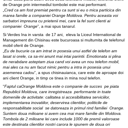
de Orange prin intermediul tombolei este mai performant.
„
Cred ca am fost premiat pentru ca sunt si eu o mica particica din
marea familie a companiei Orange Moldova. Pentru aceasta voi
sarbatori impreuna cu prietenii mei, care la fel sunt clienti ai
companiei Orange
”, a mai spus tanarul.
Si Verdes Ina in varsta de 17 ani, eleva la Liceul International de
Management din Chisinau este bucuroasa si multumita de telefonul
mobil oferit de Orange.
„
Eu de bucurie ca am intrat in posesia unui astfel de telefon am
lasat si orele, ca sa-mi anunt mai intai parintii. Emotionata si plina
de nerabdare asteptam ziua cand voi avea un nou telefon mobil,
mai ales ca nu am facut nimic pentru a intra in posesia unui
asemenea cadou
”, a spus chisinauianca, care este de aproape doi
ani client Orange, in timp ce tinea in mina noul telefon.
“
Faptul caOrange Moldova este o companie de succes pe piata
Republicii Moldova, care inregistreaza performante in toate
domeniile de activitate: calitatea si accesibilitatea serviciilor,
implementarea inovatiilor, deservirea clientilor, politicile de
responsabilitate social se datoreaza in primul rind familiei Orange.
Suntem doua milioane si avem cea mai mare familie din Moldova.
Tombola de 2 milioane lei care include 1000 de premii valoroase
este destinata clientilor nostri carora le spunem de doua ori