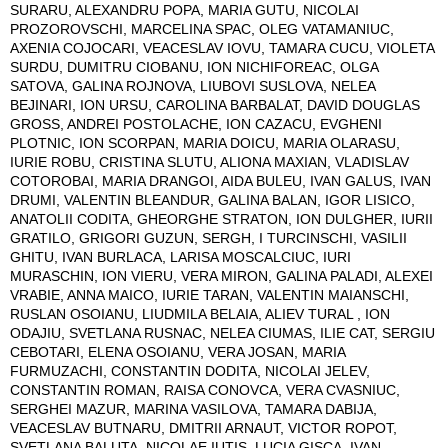
SURARU, ALEXANDRU POPA, MARIA GUTU, NICOLAI
PROZOROVSCHI, MARCELINA SPAC, OLEG VATAMANIUC,
AXENIA COJOCARI, VEACESLAV IOVU, TAMARA CUCU, VIOLETA
SURDU, DUMITRU CIOBANU, ION NICHIFOREAC, OLGA
SATOVA, GALINA ROJNOVA, LIUBOVI SUSLOVA, NELEA
BEJINARI, ION URSU, CAROLINA BARBALAT, DAVID DOUGLAS
GROSS, ANDREI POSTOLACHE, ION CAZACU, EVGHENI
PLOTNIC, ION SCORPAN, MARIA DOICU, MARIA OLARASU,
IURIE ROBU, CRISTINA SLUTU, ALIONA MAXIAN, VLADISLAV
COTOROBAI, MARIA DRANGOI, AIDA BULEU, IVAN GALUS, IVAN
DRUMI, VALENTIN BLEANDUR, GALINA BALAN, IGOR LISICO,
ANATOLII CODITA, GHEORGHE STRATON, ION DULGHER, IURII
GRATILO, GRIGORI GUZUN, SERGH, I TURCINSCHI, VASILII
GHITU, IVAN BURLACA, LARISA MOSCALCIUC, IURI
MURASCHIN, ION VIERU, VERA MIRON, GALINA PALADI, ALEXEI
VRABIE, ANNA MAICO, IURIE TARAN, VALENTIN MAIANSCHI,
RUSLAN OSOIANU, LIUDMILA BELAIA, ALIEV TURAL , ION
ODAJIU, SVETLANA RUSNAC, NELEA CIUMAS, ILIE CAT, SERGIU
CEBOTARI, ELENA OSOIANU, VERA JOSAN, MARIA
FURMUZACHI, CONSTANTIN DODITA, NICOLAI JELEV,
CONSTANTIN ROMAN, RAISA CONOVCA, VERA CVASNIUC,
SERGHEI MAZUR, MARINA VASILOVA, TAMARA DABIJA,
VEACESLAV BUTNARU, DMITRII ARNAUT, VICTOR ROPOT,
SVETLANA BALUTA, NICOLAE IUTIS, LUCIA GISCA, IVAN