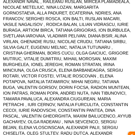
ALEXANDR NAVAL , RAILEANU RUSLAN, MIRCEA PLAMADEALA,
NICOLAE METELIUC, NINA LOZAN, MARGARITA
GORNOSTAEVA, ALLA PADURET, ECATERINA, NDRIES, ANA
FRANCOV, SERGHEI ROSCA, ION BALTI, RUSLAN MACARI,
VASILE NAGALISOV , RODICA BALAN, LILIAN VIDRASCU, IURIE
BURAGA, ARTIOM BIRCA, TATIANA GRIGORAS, ION BURBULEA,
SVETLANA IAROVAIA, VLADIMIR PELIVAN, DIANA BISIR, ALINA
VIRLAN, GHENADIE RUSU, NICOLAE CRUDU, TATIANA SIRBU,
SILVIA GALIT, EUGENIU MELNIC, NATALIA TUTUNARU ,
CRISTINA GHERMAN, BORIS CUCU, OLGA GAICIUC, GRIGORE
MUTRUC, VITALIE DUMITRIU, MIHAIL MOROSAN, MAXIM
BURGHELEA, IONEL JEREGHI, ROMAN STRATAN, IRINA
MINCIUNA, OLGA CRUSCA, ELENA BARBANEAGRA, SERGIU
ROTARI, VICTOR FOSTEI, VITALIE ROSCOVAN , ELENA
POTAPOVA, NATALIA TATAMIROV, MIHAI NEGRU, TATIANA
BUGA, VALENTIN GORSOV, DORIN FOCSA, RADION MUNTEAN,
ION PATRAS, ROMAN POPA, ANDREI NUTA, IVAN TIBUNOVICI,
TAMARA PAVALUCA, ALEXANDRA CIUGUREAN, MARIA
PETRACHI , IURI CERNOV, NATALIA FURCULITA, CONSTANTIN
CECOI, IURIE RADOVSCHI, CONSTANTIN PANTEA, DINA
PASCAL, VALENTIN GHEORGHITA, MAXIM BAILUCENCO, AYYUB
GACHAYEV, OLGA RADEANU , NINA SEVCENCO, SERGIU
BEJAN, ELENA VLOSCINSCAIA, ALEXANDR PALII, SERGIU
CHISELITA, OLEG STULTEV, RADU DUTCA, ALEXANDR