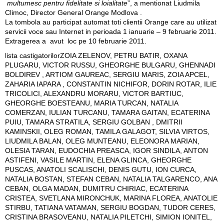
multumesc pentru fidelitate si loialitate
”, a mentionat Liudmila
Climoc, Director General Orange Modlova .
La tombola au participat automat toti clientii Orange care au utilizat
servicii voce sau Internet in perioada 1 ianuarie – 9 februarie 2011.
Extragerea a avut loc pe 10 februarie 2011.
lista castigatorilorZOIA ZELENOV, PETRU BATIR, OXANA
PLUGARU, VICTOR RUSSU, GHEORGHE BULGARU, GHENNADI
BOLDIREV , ARTIOM GAUREAC, SERGIU MARIS, ZOIA APCEL,
ZAHARIA IAPARA , CONSTANTIN NICHIFOR, DORIN ROTAR, ILIE
TRICOLICI, ALEXANDRU MORARU, VICTOR BARTIUC,
GHEORGHE BOESTEANU, MARIA TURCAN, NATALIA
COMERZAN, IULIAN TURCANU, TAMARA GAITAN, ECATERINA
PUIU, TAMARA STRATILA, SERGIU GOLBAN , DMITRII
KAMINSKII, OLEG ROMAN, TAMILA GALAGOT, SILVIA VIRTOS,
LIUDMILA BALAN, OLEG MUNTEANU, ELEONORA MARIAN,
OLESIA TARAN, EUDOCHIA PREASCA, IGOR SINDILA, ANTON
ASTIFENI, VASILE MARTIN, ELENA GLINCA, GHEORGHE
PUSCAS, ANATOLI SCALISCHI, DENIS GUTU, ION CURCA,
NATALIA BOSTAN, STEFAN CEBAN, NATALIA TALGARENCO, ANA
CEBAN, OLGA MADAN, DUMITRU CHIRIAC, ECATERINA
CRISTEA, SVETLANA MIRONCHUK, MARINA FLOREA, ANATOLIE
STIRBU, TATIANA VATAMAN, SERGIU BOGDAN, TUDOR CERES,
CRISTINA BRASOVEANU, NATALIA PILETCHI, SIMION IONITEL,