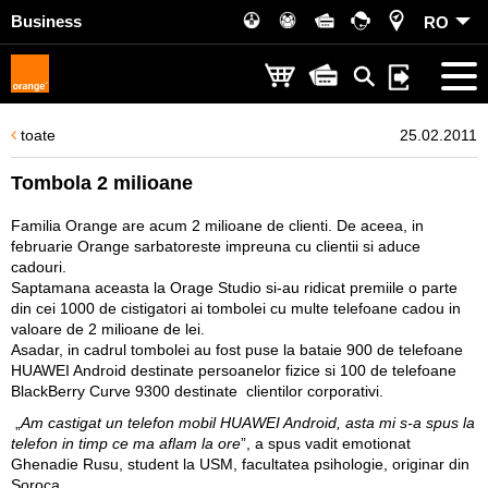
Business
RO
toate
25.02.2011
Tombola 2 milioane
Familia Orange are acum 2 milioane de clienti. De aceea, in
februarie Orange sarbatoreste impreuna cu clientii si aduce
cadouri.
Saptamana aceasta la Orage Studio si-au ridicat premiile o parte
din cei 1000 de cistigatori ai tombolei cu multe telefoane cadou in
valoare de 2 milioane de lei.
Asadar, in cadrul tombolei au fost puse la bataie 900 de telefoane
HUAWEI Android destinate persoanelor fizice si 100 de telefoane
BlackBerry Curve 9300 destinate clientilor corporativi.
„
Am castigat un telefon mobil HUAWEI Android, asta mi s-a spus la
telefon in timp ce ma aflam la ore
”, a spus vadit emotionat
Ghenadie Rusu, student la USM, facultatea psihologie, originar din
Soroca.