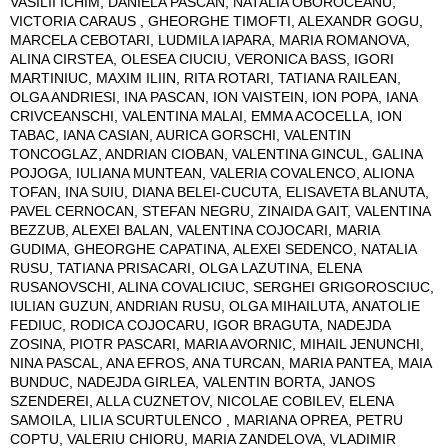
VASILII ICHIM, DANIELA PASCAN, NATALIA OBOROCEANU,
VICTORIA CARAUS , GHEORGHE TIMOFTI, ALEXANDR GOGU,
MARCELA CEBOTARI, LUDMILA IAPARA, MARIA ROMANOVA,
ALINA CIRSTEA, OLESEA CIUCIU, VERONICA BASS, IGORI
MARTINIUC, MAXIM ILIIN, RITA ROTARI, TATIANA RAILEAN,
OLGA ANDRIESI, INA PASCAN, ION VAISTEIN, ION POPA, IANA
CRIVCEANSCHI, VALENTINA MALAI, EMMA ACOCELLA, ION
TABAC, IANA CASIAN, AURICA GORSCHI, VALENTIN
TONCOGLAZ, ANDRIAN CIOBAN, VALENTINA GINCUL, GALINA
POJOGA, IULIANA MUNTEAN, VALERIA COVALENCO, ALIONA
TOFAN, INA SUIU, DIANA BELEI-CUCUTA, ELISAVETA BLANUTA,
PAVEL CERNOCAN, STEFAN NEGRU, ZINAIDA GAIT, VALENTINA
BEZZUB, ALEXEI BALAN, VALENTINA COJOCARI, MARIA
GUDIMA, GHEORGHE CAPATINA, ALEXEI SEDENCO, NATALIA
RUSU, TATIANA PRISACARI, OLGA LAZUTINA, ELENA
RUSANOVSCHI, ALINA COVALICIUC, SERGHEI GRIGOROSCIUC,
IULIAN GUZUN, ANDRIAN RUSU, OLGA MIHAILUTA, ANATOLIE
FEDIUC, RODICA COJOCARU, IGOR BRAGUTA, NADEJDA
ZOSINA, PIOTR PASCARI, MARIA AVORNIC, MIHAIL JENUNCHI,
NINA PASCAL, ANA EFROS, ANA TURCAN, MARIA PANTEA, MAIA
BUNDUC, NADEJDA GIRLEA, VALENTIN BORTA, JANOS
SZENDEREI, ALLA CUZNETOV, NICOLAE COBILEV, ELENA
SAMOILA, LILIA SCURTULENCO , MARIANA OPREA, PETRU
COPTU, VALERIU CHIORU, MARIA ZANDELOVA, VLADIMIR