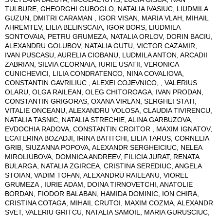
TULBURE, GHEORGHI GUBOGLO, NATALIA IVASIUC, LIUDMILA
GUZUN, DMITRI CARAMAN , IGOR VISAN, MARIA VLAH, MIHAIL
AHREMTEV, LILIA BELINSCAIA, IGOR BORS, LIUDMILA
SONTOVAIA, PETRU GRUMEZA, NATALIA ORLOV, DORIN BACIU,
ALEXANDRU GOLUBOV, NATALIA GUTU, VICTOR CAZAMIR,
IVAN PUSCASU, AURELIA CIOBANU, LUDMILA ANTON, ARCADII
ZABRIAN, SILVIA CEORNAIA, IURIE USATII, VERONICA
CUNICHEVICI, LILIA CONDRATENCO, NINA COVALIOVA,
CONSTANTIN GAVRILIUC , ALEXEI COJEVNICO, , VALERIUS
OLARU, OLGA RAILEAN, OLEG CHITOROAGA, IVAN PRODAN,
CONSTANTIN GRIGORAS, OXANA VIRLAN, SERGHEI STATI,
VITALIE ONCEANU, ALEXANDRU VOLOSA, CLAUDIA TIVIRENCU,
NATALIA TASNIC, NATALIA STRECHIE, ALINA GARBUZOVA,
EVDOCHIA RADOVA, CONSTANTIN CROITOR , MAXIM IGNATOV,
ECATERINA BOZADJI, IRINA BATITCHI, LILIA TARUS, CORNELIA
GRIB, SIUZANNA POPOVA, ALEXANDR SERGHEICIUC, NELEA
MIROLIUBOVA, DOMNICA ANDREEV, FILICIA JURAT, RENATA
BULARGA, NATALIA ZGIRCEA, CRISTINA SEREDIUC, ANGELA
STOIAN, VADIM TOFAN, ALEXANDRU RAILEANU, VIOREL
GRUMEZA , IURIE ADAM, DOINA TIRNOVETCHI, ANATOLIE
BORDAN, FIODOR BALABAN, HAMIDA DOMINIC, ION CHIRA,
CRISTINA COTAGA, MIHAIL CRUTOI, MAXIM COZMA, ALEXANDR
SVET, VALERIU GRITCU, NATALIA SAMOIL, MARIA GURUSCIUC,