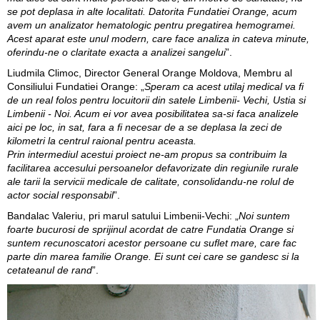
se pot deplasa in alte localitati. Datorita Fundatiei Orange, acum
avem un analizator hematologic pentru pregatirea hemogramei.
Acest aparat este unul modern, care face analiza in cateva minute,
oferindu-ne o claritate exacta a analizei sangelui
”.
Liudmila Climoc, Director General Orange Moldova, Membru al
Consiliului Fundatiei Orange
: „
Speram ca acest utilaj medical va fi
de un real folos pentru locuitorii din satele Limbenii- Vechi, Ustia si
Limbenii - Noi. Acum ei vor avea posibilitatea sa-si faca analizele
aici pe loc, in sat, fara a fi necesar de a se deplasa la zeci de
kilometri la centrul raional pentru aceasta.
Prin intermediul acestui proiect ne-am propus sa contribuim la
facilitarea accesului persoanelor defavorizate din regiunile rurale
ale tarii la servicii medicale de calitate, consolidandu-ne rolul de
actor social responsabil
”.
Bandalac Valeriu, pri marul satului Limbenii-Vechi
: „
Noi suntem
foarte bucurosi de sprijinul acordat de catre Fundatia Orange si
suntem recunoscatori acestor persoane cu suflet mare, care fac
parte din marea familie Orange. Ei sunt cei care se gandesc si la
cetateanul de rand
”.