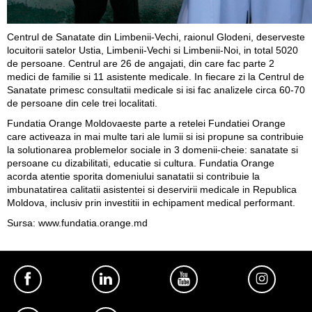
Centrul de Sanatate din Limbenii-Vechi, raionul Glodeni, deserveste
locuitorii satelor Ustia, Limbenii-Vechi si Limbenii-Noi, in total 5020
de persoane. Centrul are 26 de angajati, din care fac parte 2
medici de familie si 11 asistente medicale. In fiecare zi la Centrul de
Sanatate primesc consultatii medicale si isi fac analizele circa 60-70
de persoane din cele trei localitati.
Fundatia Orange Moldovaeste parte a retelei Fundatiei Orange
care activeaza in mai multe tari ale lumii si isi propune sa contribuie
la solutionarea problemelor sociale in 3 domenii-cheie: sanatate si
persoane cu dizabilitati, educatie si cultura. Fundatia Orange
acorda atentie sporita domeniului sanatatii si contribuie la
imbunatatirea calitatii asistentei si deservirii medicale in Republica
Moldova, inclusiv prin investitii in echipament medical performant.
Sursa:
www.fundatia.orange.md