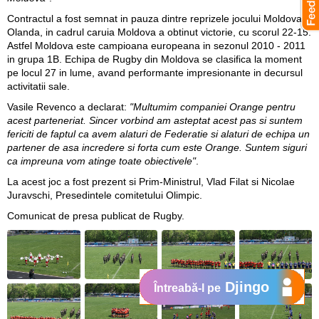
Contractul a fost semnat in pauza dintre reprizele jocului Moldova -
Olanda, in cadrul caruia Moldova a obtinut victorie, cu scorul 22-15.
Astfel Moldova este campioana europeana in sezonul 2010 - 2011
in grupa 1B. Echipa de Rugby din Moldova se clasifica la moment
pe locul 27 in lume, avand performante impresionante in decursul
activitatii sale.
Vasile Revenco a declarat:
"Multumim companiei Orange pentru
acest parteneriat. Sincer vorbind am asteptat acest pas si suntem
fericiti de faptul ca avem alaturi de Federatie si alaturi de echipa un
partener de asa incredere si forta cum este Orange. Suntem siguri
ca impreuna vom atinge toate obiectivele"
.
La acest joc a fost prezent si Prim-Ministrul, Vlad Filat si Nicolae
Juravschi, Presedintele comitetului Olimpic.
Comunicat de presa publicat de Rugby.
Djingo
Întreabă-l pe