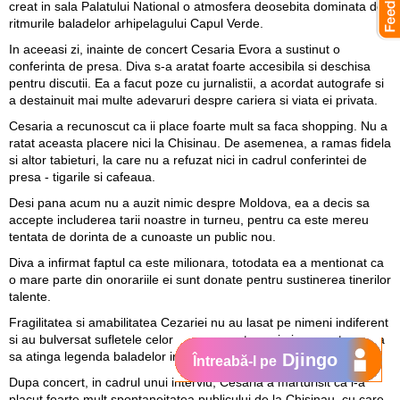
creat in sala Palatului National o atmosfera deosebita dominata de
ritmurile baladelor arhipelagului Capul Verde.
In aceeasi zi, inainte de concert Cesaria Evora a sustinut o
conferinta de presa. Diva s-a aratat foarte accesibila si deschisa
pentru discutii. Ea a facut poze cu jurnalistii, a acordat autografe si
a destainuit mai multe adevaruri despre cariera si viata ei privata.
Cesaria a recunoscut ca ii place foarte mult sa faca shopping. Nu a
ratat aceasta placere nici la Chisinau. De asemenea, a ramas fidela
si altor tabieturi, la care nu a refuzat nici in cadrul conferintei de
presa - tigarile si cafeaua.
Desi pana acum nu a auzit nimic despre Moldova, ea a decis sa
accepte includerea tarii noastre in turneu, pentru ca este mereu
tentata de dorinta de a cunoaste un public nou.
Diva a infirmat faptul ca este milionara, totodata ea a mentionat ca
o mare parte din onorariile ei sunt donate pentru sustinerea tinerilor
talente.
Fragilitatea si amabilitatea Cezariei nu au lasat pe nimeni indiferent
si au bulversat sufletele celor care au avut ocazia in aceasta seara
sa atinga legenda baladelor inedite.
Djingo
Întreabă-l pe
Dupa concert, in cadrul unui interviu, Cesaria a marturisit ca i-a
placut foarte mult spontaneitatea publicului de la Chisinau, cu care