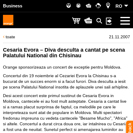
Business
RO
toate
21.11.2007
Cesaria Evora – Diva desculta a cantat pe scena
Palatului National din Chisinau
Orange sponsorizeaza un concert de exceptie pentru Moldova.
Concertul din 19 noiembrie al Cezariei Evora la Chisinau s-a
bucurat de un succes enorm si a facut furori. Diva desculta a iesit
pe scena Palatului National insotita de aplauzele unei sali arhipline.
Desi acest concert este primul sustinut de Cesaria Evora in
Moldova, cantecele ei au fost mult asteptate. Cesaria a cantat live
si a ramas placut surprinsa de faptul, ca melodiile pe care le
interpreteaza sunt atat de populare in Moldova. Multi spectatori
fredonau impreuna cu vedeta cantecele "Besame Mucho", "Africa"
si altele. Concertul a durat circa doua ore, iar intalnirea cu Cesaria
a fost una de neuitat. Sunetul perfect si amenajarea luminilor au