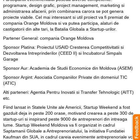
programare, design grafic, project management, marketing si
administrarea afacerii, prin combinarea carora se pot genera
proiecte viabile. Cel mai interesant si util proiect va fi premiat de
compania Orange Moldova si va putea participa, alaturi de
castigatorii din alte tari, la Batalia Globala a Startup-urilor.
Partener General
: compania Orange Moldova
Sponsor Platina
: Proiectul USAID Cresterea Competitivitatii si
Dezvoltarea Intreprinderilor (CEED II) si Incubatorul Simpals
Garage
Sponsor Aur
: Academia de Studii Economice din Moldova (ASEM)
Sponsor Argint
: Asociatia Companiilor Private din domeniul TIC
(ATIC)
Alti parteneri
: Agentia Pentru Inovatii si Transfer Tehnologic (AITT)
etc.
Fiind lansat in Statele Unite ale Americii, Startup Weekend a fost
gazduit deja in peste 200 orase, motivand crearea a peste 300 de
startup-uri si inspirand peste 9000 de antreprenori din intreaga
lume. Startup Weekend Moldova va fi organizat in cadrul
Saptamanii Globale a Antreprenoriatului, la initiativa Fundatiei
Kaufman din SUA, in cadrul careia evenimente antreprenoriale vor