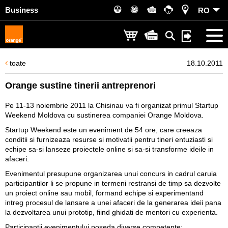
Business
RO
toate
18.10.2011
Orange sustine tinerii antreprenori
Pe 11-13 noiembrie 2011 la Chisinau va fi organizat primul Startup
Weekend Moldova cu sustinerea companiei Orange Moldova.
Startup Weekend este un eveniment de 54 ore, care creeaza
conditii si furnizeaza resurse si motivatii pentru tineri entuziasti si
echipe sa-si lanseze proiectele online si sa-si transforme ideile in
afaceri.
Evenimentul presupune organizarea unui concurs in cadrul caruia
participantilor li se propune in termeni restransi de timp sa dezvolte
un proiect online sau mobil, formand echipe si experimentand
intreg procesul de lansare a unei afaceri de la generarea ideii pana
la dezvoltarea unui prototip, fiind ghidati de mentori cu experienta.
Participantii evenimentului poseda diverse competente: