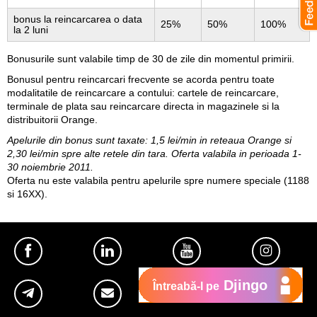
bonus la reincarcarea o data
25%
50%
100%
la 2 luni
Bonusurile sunt valabile timp de 30 de zile din momentul primirii.
Bonusul pentru reincarcari frecvente se acorda pentru toate
modalitatile de reincarcare a contului: cartele de reincarcare,
terminale de plata sau reincarcare directa in magazinele si la
distribuitorii Orange.
Apelurile din bonus sunt taxate: 1,5 lei/min in reteaua Orange si
2,30 lei/min spre alte retele din tara. Oferta valabila in perioada 1-
30 noiembrie 2011.
Oferta nu este valabila pentru apelurile spre numere speciale (1188
si 16XX).
Djingo
Întreabă-l pe