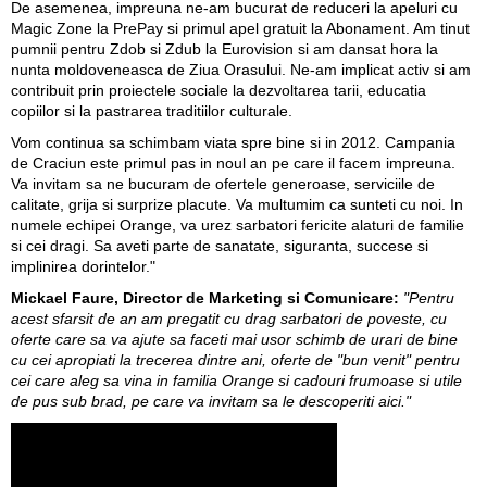
De asemenea, impreuna ne-am bucurat de reduceri la apeluri cu
Magic Zone la PrePay si primul apel gratuit la Abonament. Am tinut
pumnii pentru Zdob si Zdub la Eurovision si am dansat hora la
nunta moldoveneasca de Ziua Orasului. Ne-am implicat activ si am
contribuit prin proiectele sociale la dezvoltarea tarii, educatia
copiilor si la pastrarea traditiilor culturale.
Vom continua sa schimbam viata spre bine si in 2012. Campania
de Craciun este primul pas in noul an pe care il facem impreuna.
Va invitam sa ne bucuram de ofertele generoase, serviciile de
calitate, grija si surprize placute. Va multumim ca sunteti cu noi. In
numele echipei Orange, va urez sarbatori fericite alaturi de familie
si cei dragi. Sa aveti parte de sanatate, siguranta, succese si
implinirea dorintelor."
Mickael Faure, Director de Marketing si Comunicare:
"Pentru
acest sfarsit de an am pregatit cu drag sarbatori de poveste, cu
oferte care sa va ajute sa faceti mai usor schimb de urari de bine
cu cei apropiati la trecerea dintre ani, oferte de "bun venit" pentru
cei care aleg sa vina in familia Orange si cadouri frumoase si utile
de pus sub brad, pe care va invitam sa le descoperiti aici."