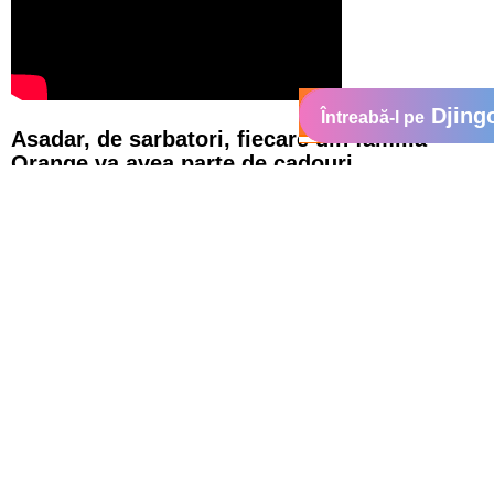
Djing
Întreabă-l pe
Asadar, de sarbatori, fiecare din familia
Orange va avea parte de cadouri.
3000 lei cu fiecare pachet PrePay
La PrePay va dorim sa petreceti sarbatori placute impreuna cu
familia si sa aveti parte de surprize care sa bucure tot anul.
De aceea, in fiecare pachet PrePay am inclus:
3000 lei credit gratuit
- 1000 lei pentru apeluri gratuite catre orice numar Orange,
la orice ora
- 1000 lei pentru a face schimb de mesaje SMS cu toti
prietenii din retea
- 1000 lei pentru MB pentru a petrece placut timpul
un DVD cu filmul "Spargatorul de Nuci si Regele Sobolanilor"
in format 3D, care poate fi vizionat la televizorul de acasa
impreuna cu toti cei dragi
o pereche de ochelari 3D