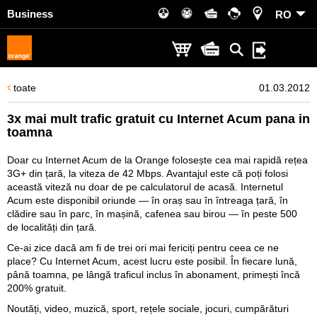
Business
RO
toate
01.03.2012
3x mai mult trafic gratuit cu Internet Acum pana in
toamna
Doar cu
Internet Acum de la Orange
folosește cea mai rapidă rețea
3G+ din țară, la viteza de 42 Mbps. Avantajul este că poți folosi
această viteză nu doar de pe calculatorul de acasă. Internetul
Acum este disponibil oriunde — în oraș sau în întreaga țară, în
clădire sau în parc, în mașină, cafenea sau birou — în peste 500
de localități din țară.
Ce-ai zice dacă am fi de trei ori mai fericiți pentru ceea ce ne
place? Cu Internet Acum, acest lucru este posibil. În fiecare lună,
până toamna, pe lângă traficul inclus în abonament, primești încă
200% gratuit.
Noutăți, video, muzică, sport, rețele sociale, jocuri, cumpărături