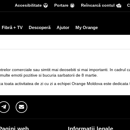
Accesibilitate
Portare
Reîncarcă contul
С
Fibră + TV
Descoperă
Ajutor
My Orange
 centrelor comerciale sau simtit mai deosebiti si mai importanti. In cadru
ulte emotii pozitive si bucuria sarbatorii de 8 martie.
 toata activitatea de zi cu zi a echipei Orange Moldova este dedicata fi
Pagini web
Informaţii legale