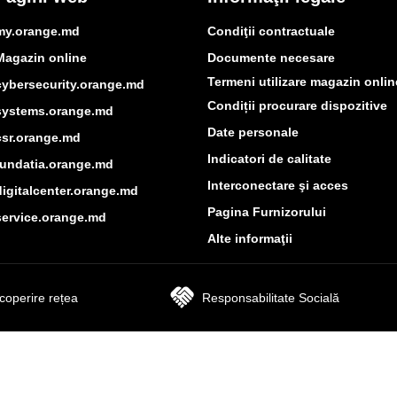
my.orange.md
Condiţii contractuale
Magazin online
Documente necesare
Termeni utilizare magazin onlin
cybersecurity.orange.md
Condiții procurare dispozitive
systems.orange.md
Date personale
csr.orange.md
Indicatori de calitate
fundatia.orange.md
Interconectare şi acces
digitalcenter.orange.md
Pagina Furnizorului
service.orange.md
Alte informaţii
coperire rețea
Responsabilitate Socială