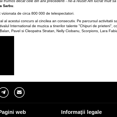
 frumos decat cele din anii precedenti - ne-a reusit! Am lucrat mult s
la Sarbu
.
 vizionata de circa 800 000 de telespectatori.
 al acestui concurs al cincilea an consecutiv. Pe parcursul activitatii
valul International de muzica a tinerilor talente "Chipuri de prieteni",
lan, Pavel si Cleopatra Stratan, Nelly Ciobanu, Scorpions, Lara Fabian 
Pagini web
Informaţii legale