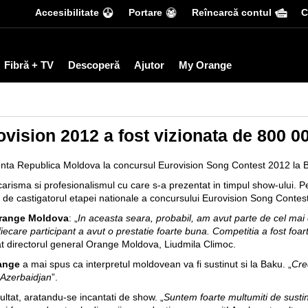
Accesibilitate
Portare
Reîncarcă contul
С
Fibră + TV
Descoperă
Ajutor
My Orange
ovision 2012 a fost vizionata de 800 00
nta Republica Moldova la concursul Eurovision Song Contest 2012 la B
carisma si profesionalismul cu care s-a prezentat in timpul show-ului. Pe
de castigatorul etapei nationale a concursului Eurovision Song Contest
Orange Moldova
: „
In aceasta seara, probabil, am avut parte de cel mai c
 fiecare participant a avut o prestatie foarte buna. Competitia a fost fo
at directorul general Orange Moldova, Liudmila Climoc.
range
a mai spus ca interpretul moldovean va fi sustinut si la Baku. „
Cre
 Azerbaidjan
”.
zultat, aratandu-se incantati de show. „
Suntem foarte multumiti de sust