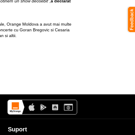
a otinem un show deosebit
”,
a declarat
 sale, Orange Moldova a avut mai multe
 concerte cu Goran Bregovic si Cesaria
si altii.
Suport