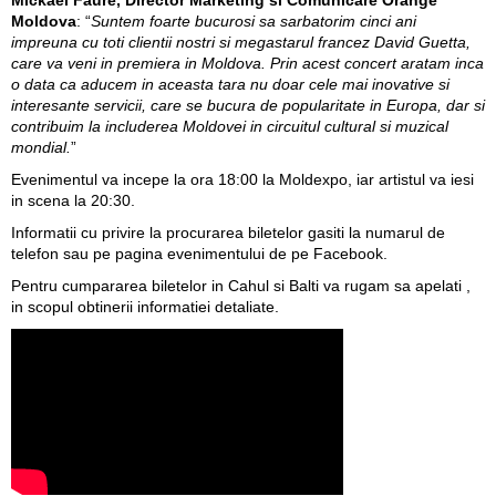
Mickael Faure, Director Marketing si Comunicare Orange
Moldova
: “
Suntem foarte bucurosi sa sarbatorim cinci ani
impreuna cu toti clientii nostri si megastarul francez David Guetta,
care va veni in premiera in Moldova. Prin acest concert aratam inca
o data ca aducem in aceasta tara nu doar cele mai inovative si
interesante servicii, care se bucura de popularitate in Europa, dar si
contribuim la includerea Moldovei in circuitul cultural si muzical
mondial.
”
Evenimentul va incepe la ora 18:00 la Moldexpo, iar artistul va iesi
in scena la 20:30.
Informatii cu privire la procurarea biletelor gasiti la numarul de
telefon sau pe
pagina evenimentului de pe Facebook
.
Pentru cumpararea biletelor in Cahul si Balti va rugam sa apelati ,
in scopul obtinerii informatiei detaliate.