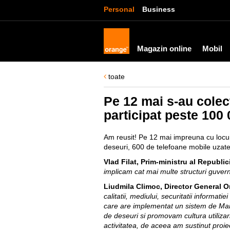
Personal
Business
Magazin online
Mobil
toate
Pe 12 mai s-au colec
participat peste 100 
Am reusit! Pe 12 mai impreuna cu locuit
deseuri, 600 de telefoane mobile uzate
Vlad Filat, Prim-ministru al Republi
implicam cat mai multe structuri guverna
Liudmila Climoc, Director General 
calitatii, mediului, securitatii informat
care are implementat un sistem de Man
de deseuri si promovam cultura utiliza
activitatea, de aceea am sustinut proie