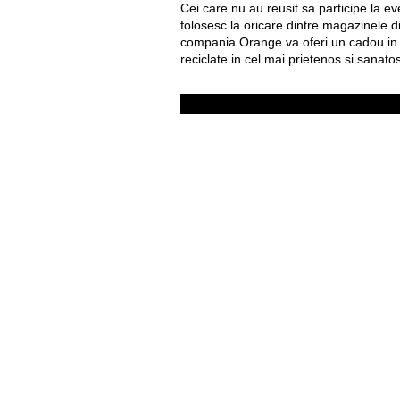
Cei care nu au reusit sa participe la 
folosesc la oricare dintre magazinele d
compania Orange va oferi un cadou in li
reciclate in cel mai prietenos si sanat
Util
Despre Orange Moldova