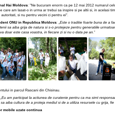
onal Hai Moldova
: "Ne bucuram enorm ca pe 12 mai 2012 numarul celor
care am lasat-o in urma ar trebui sa inspire si pe altii si, in acelasi timp
utoritati, si nu pentru vecini ci pentru ei".
ident ONU in Republica Moldova
: „
Este o traditie foarte buna de a fac
enii sa aiba grija de natura si s-o protejeze pentru generatiile urmato
a doar este casa voastra, in fiecare zi si nu o data pe an.
”
ntului in parcul Rascani din Chisinau.
 „
Eu am participat la actiunea de curatenie pentru ca ma simt responsab
 sa aiba cultura de a proteja mediul si de a utiliza resursele cu grija, fie
or mobile uzate continua