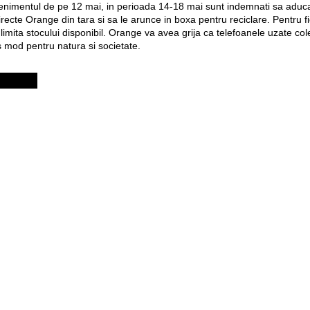
evenimentul de pe 12 mai, in perioada 14-18 mai sunt indemnati sa aduca
irecte Orange din tara si sa le arunce in boxa pentru reciclare. Pentru f
mita stocului disponibil. Orange va avea grija ca telefoanele uzate col
os mod pentru natura si societate.
Pagini web
Informaţii legale
my.orange.md
Condiţii contractuale