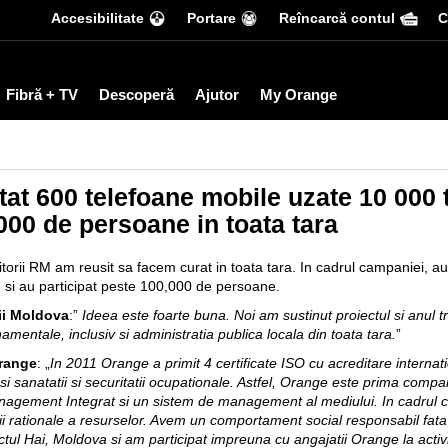
Accesibilitate
Portare
Reîncarcă contul
С
Fibră + TV
Descoperă
Ajutor
My Orange
tat 600 telefoane mobile uzate 10 000 
000 de persoane in toata tara
orii RM am reusit sa facem curat in toata tara. In cadrul campaniei, au 
 si au participat peste 100,000 de persoane.
cii Moldova
:”
Ideea este foarte buna. Noi am sustinut proiectul si anul t
mentale, inclusiv si administratia publica locala din toata tara.
”
Orange
: „
In 2011 Orange a primit 4 certificate ISO cu acreditare intern
iei si sanatatii si securitatii ocupationale. Astfel, Orange este prima co
agement Integrat si un sistem de management al mediului. In cadrul co
rii rationale a resurselor. Avem un comportament social responsabil fa
ctul Hai, Moldova si am participat impreuna cu angajatii Orange la activi