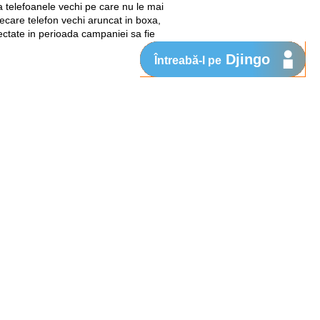
 telefoanele vechi pe care nu le mai
iecare telefon vechi aruncat in boxa,
ectate in perioada campaniei sa fie
Djingo
Întreabă-l pe
Suport
My Orange