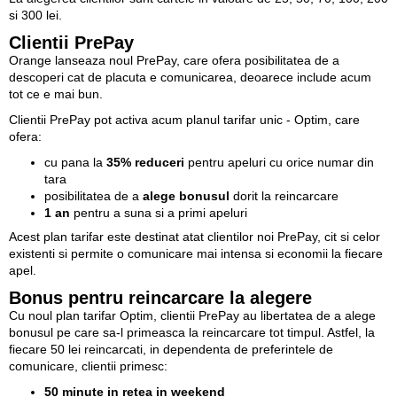
si 300 lei.
Clientii PrePay
Orange lanseaza noul PrePay, care ofera posibilitatea de a
descoperi cat de placuta e comunicarea, deoarece include acum
tot ce e mai bun.
Clientii PrePay pot activa acum planul tarifar unic - Optim, care
ofera:
cu pana la
35% reduceri
pentru apeluri cu orice numar din
tara
posibilitatea de a
alege bonusul
dorit la reincarcare
1 an
pentru a suna si a primi apeluri
Acest plan tarifar este destinat atat clientilor noi PrePay, cit si celor
existenti si permite o comunicare mai intensa si economii la fiecare
apel.
Bonus pentru reincarcare la alegere
Cu noul plan tarifar Optim, clientii PrePay au libertatea de a alege
bonusul pe care sa-l primeasca la reincarcare tot timpul. Astfel, la
fiecare 50 lei reincarcati, in dependenta de preferintele de
comunicare, clientii primesc:
50 minute in retea in weekend