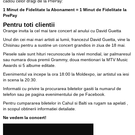
cadou celor dragi de la PrePay:
1 Minut de Fidelitate la Abonament
=
1 Minut de Fidelitate la
PrePay
Pentru toti clientii
Orange invita la cel mai tare concert al anului cu David Guetta
Unul din cei mai mari artisti ai lumii, francezul David Guetta, vine la
Chisinau pentru a sustine un concert grandios in ziua de 18 mai.
Piesele sale sunt hituri recunoscute la nivel mondial, iar palmaresul
sau numara doua premii Grammy, doua mentionari la MTV Music
Awards si 5 albume editate.
Evenimentul va incepe la ora 18:00 la Moldexpo, iar artistul va iesi
in scena la 20:30.
Informatii cu privire la procurarea biletelor gasiti la numarul de
telefon sau pe
pagina evenimentului de pe Facebook
.
Pentru cumpararea biletelor in Cahul si Balti va rugam sa apelati ,
in scopul obtinerii informatiei detaliate.
Ne vedem la concert!