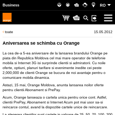
Business
RO
toate
15.05.2012
Aniversarea se schimba cu Orange
La cea de-a 5-ea aniversare de la lansarea brandului Orange pe
piata din Republica Moldova cel mai mare operator de telefonie
mobila si Internet 3G isi surprinde clientii si admiratorii. Cu noile
oferte, optiuni, planuri tarifare si evenimente inedite cei peste
2,000,000 de clienti Orange se bucura de noi avantaje pentru o
comunicare mobila dinamica.
Astazi, 15 mai, Orange Moldova, anunta lansarea noilor oferte
pentru clientii Abonament si PrePay.
Acum, Orange lanseaza o cartela unica pentru orice cont. Astfel,
clientii PrePay, Abonament si Internet Acum pot mai usor sa-si
reincarce contul, avand la dispozitie cartele unice de reincarcare.
La alegerea clientilor sunt cartele in valoare de 25, 50, 70, 100, 200