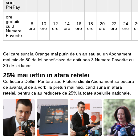
si in
PrePay
ore
gratuite
8
10
12
14
16
18
20
22
24
2
cu 3
ore
ore
ore
ore
ore
ore
ore
ore
ore
o
Numere
Favorite
Cei care sunt la Orange mai putin de un an sau au un Abonament
mai mic de 80 de lei beneficiaza de optiunea 3 Numere Favorite cu
30 de lei lunar.
25% mai ieftin in afara retelei
Cu fiecare Delfin, Pantera sau Fluture clientii Abonament se bucura
de avantajul de a vorbi la preturi mai mici, cand suna in afara
retelei, pentru ca au reducere de 25% la toate apelurile nationale.