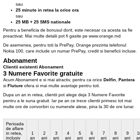
sau
25 minute in retea la orice ora
sau
25 MB + 25 SMS nationale
Pentru a beneficia de bonusul dorit, este necesar ca acesta sa fie
preactivat. Mai multe detalii pot fi gasite pe
www.orange.md
.
De asemenea, pentru toti la PrePay, Orange prezinta telefonul
Nokia 100, care include un numar PrePay, credit si beneficii incluse.
Abonament
Clientii existenti Abonament
3 Numere Favorite gratuite
Acum Abonament e si mai atractiv, pentru ca orice
Delfin
,
Pantera
si
Fluture
ofera si mai multe avantaje pentru toti.
Dupa un an in retea, clientii pot alege deja 3 Numere Favorite
pentru a le suna gratuit. Iar pe an ce trece clientii primesc tot mai
multe ore de convorbiri cu numerele alese, pina la 30 de ore lunar.
Perioada
de aflare
in retea,
1
2
3
4
5
6
7
8
9
1
inclusiv
an
ani
ani
ani
ani
ani
ani
ani
ani
a