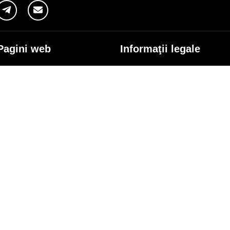
Pagini web
Informaţii legale
my.orange.md
Condiţii contractuale
Magazin online
Documente necesare
Termeni utilizare magazin onlin
cybersecurity.orange.md
Condiții procurare dispozitive
systems.orange.md
Date personale
csr.orange.md
Indicatori de calitate
fundatia.orange.md
Interconectare şi acces
digitalcenter.orange.md
Pagina Furnizorului
service.orange.md
Alte informaţii
coperire rețea
Responsabilitate Socială