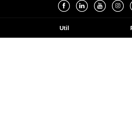
Util
Despre Orange Moldova
ISO
Cod de etică
Cariera
Magazine
Magazinul mobil Orange
Semnătura Mobilă
Contacte
A