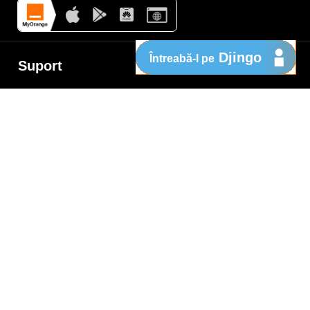
Djingo
Întreabă-l pe
Suport
My Orange
Ajutor
e
New
Orange Chat
Orange Service
Modele de cereri
Cum depui o reclamaţie
Protejează-te de fraude
Notifică o infracţiune
Politica de confidențialitate