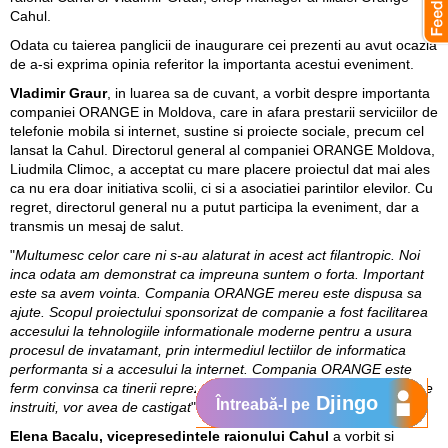
Cahul.
Odata cu taierea panglicii de inaugurare cei prezenti au avut ocazia
de a-si exprima opinia referitor la importanta acestui eveniment.
Vladimir Graur
, in luarea sa de cuvant, a vorbit despre importanta
companiei ORANGE in Moldova, care in afara prestarii serviciilor de
telefonie mobila si internet, sustine si proiecte sociale, precum cel
lansat la Cahul. Directorul general al companiei ORANGE Moldova,
Liudmila Climoc, a acceptat cu mare placere proiectul dat mai ales
ca nu era doar initiativa scolii, ci si a asociatiei parintilor elevilor. Cu
regret, directorul general nu a putut participa la eveniment, dar a
transmis un mesaj de salut.
"
Multumesc celor care ni s-au alaturat in acest act filantropic. Noi
inca odata am demonstrat ca impreuna suntem o forta. Important
este sa avem vointa. Compania ORANGE mereu este dispusa sa
ajute. Scopul proiectului sponsorizat de companie a fost facilitarea
accesului la tehnologiile informationale moderne pentru a usura
procesul de invatamant, prin intermediul lectiilor de informatica
performanta si a accesului la internet. Compania ORANGE este
ferm convinsa ca tinerii reprezinta viitorul si daca acestia vor fi bine
Djingo
Întreabă-l pe
instruiti, vor avea de castigat
", a mentionat Vladimir Graur.
Elena Bacalu, vicepresedintele raionului Cahul
a vorbit si