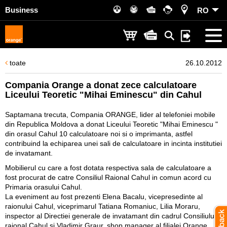
Business
RO
toate
26.10.2012
Compania Orange a donat zece calculatoare
Liceului Teoretic "Mihai Eminescu" din Cahul
Saptamana trecuta, Compania ORANGE, lider al telefoniei mobile
din Republica Moldova a donat Liceului Teoretic "Mihai Eminescu "
din orasul Cahul 10 calculatoare noi si o imprimanta, astfel
contribuind la echiparea unei sali de calculatoare in incinta institutiei
de invatamant.
Mobilierul cu care a fost dotata respectiva sala de calculatoare a
fost procurat de catre Consiliul Raional Cahul in comun acord cu
Primaria orasului Cahul.
La eveniment au fost prezenti Elena Bacalu, vicepresedinte al
raionului Cahul, viceprimarul Tatiana Romaniuc, Lilia Moraru,
inspector al Directiei generale de invatamant din cadrul Consiliului
raional Cahul si Vladimir Graur, shop manager al filialei Orange