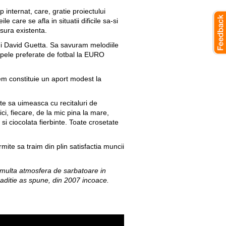
p internat, care, gratie proiectului
 care se afla in situatii dificile sa-si
usura existenta.
i David Guetta. Sa savuram melodiile
hipele preferate de fotbal la EURO
em constituie un aport modest la
te sa uimeasca cu recitaluri de
ci, fiecare, de la mic pina la mare,
 si ciocolata fierbinte. Toate crosetate
mite sa traim din plin satisfactia muncii
multa atmosfera de sarbatoare in
raditie as spune, din 2007 incoace.