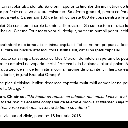
vi si celor abandonati. Sa oferim speranta tinerilor din institutiilor de ti
 profesie ce le va asigura existenta. Sa oferim granturi, pentru ca femeile
 noua viata. Sa ajutam 100 de familii cu peste 800 de copii pentru a le 
. Sa sustinem tinerele talente la Eurovision. Sa cunoastem muzica lu
er liber cu Cinema Tour toata vara si, desigur, sa tinem pumnii pentru ec
rbatorilor de iarna aici in inima capitalei. Tot ce ne-am propus sa fac
 care va bucura atat locuitorii Chisinaului, cat si oaspetii capitalei."
e, poate sa-si impartaseasca cu Mos Craciun dorintele si sperantele, poa
 cu omuletii de zapada, cerbii fermecati din Laplandia si ursii polari. Ai
cu zeci de mii de luminite si colinzi, arome de placinte, vin fiert, cafea
atorilor, in jurul Bradului Orange!
pe placul chisinauienilor, deoarece expresia multumirii oamenilor ne per
e la Orange."
mun. Chisinau:
"Ma bucur ca reusim sa aducem mai multa lumina, mai 
t foarte bun cu aceasta companie de telefonie mobila si Internet. Deja t
hea vorba inteleapta ca lucrurile bune se aduna."
 vizitatatori zilnic, pana pe 13 ianuarie 2013.