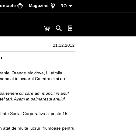
ontacte
Magazine
RO
21.12.2012
"
ompaniei Orange Moldova, Liudmila
menajat in scuarul Catedralei si au
 partenerii cu care am muncit in anul
stei tari. Avem in palmaresul anului
tate Social Corporativa si peste 15
am atat de multe lucruri frumoase pentru