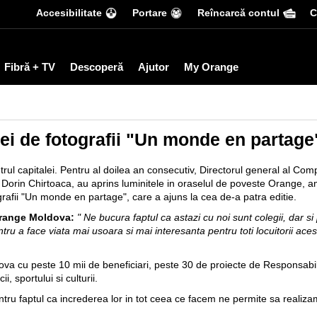
Accesibilitate
Portare
Reîncarcă contul
С
Fibră + TV
Descoperă
Ajutor
My Orange
ei de fotografii "Un monde en partage
rul capitalei. Pentru al doilea an consecutiv, Directorul general al C
i, Dorin Chirtoaca, au aprins luminitele in oraselul de poveste Orange, a
rafii "Un monde en partage", care a ajuns la cea de-a patra editie.
Orange Moldova:
" Ne bucura faptul ca astazi cu noi sunt colegii, dar si
pentru a face viata mai usoara si mai interesanta pentru toti locuitorii ace
va cu peste 10 mii de beneficiari, peste 30 de proiecte de Responsabili
, sportului si culturii.
ntru faptul ca increderea lor in tot ceea ce facem ne permite sa realiz