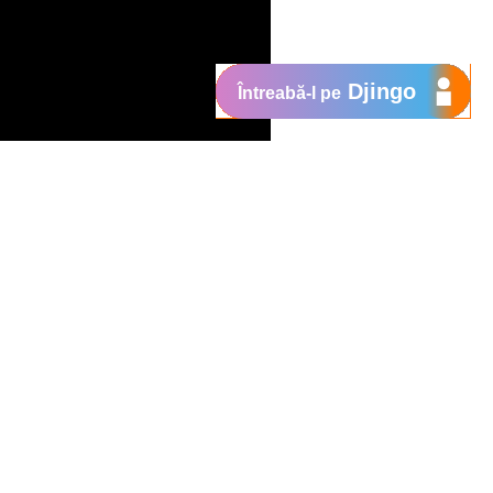
Djingo
Întreabă-l pe