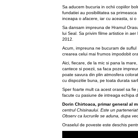
Sa aducem bucuria in ochii copiilor bolna
fundatiei au posibilitatea sa primeasca o
inceapa o afacere, iar cu aceasta, si o
Sa dansam impreuna de Hramul Orasului
lui Seal. Sa privim filme artistice in a
2012.
Acum, impreuna ne bucuram de suflul sa
crearea celui mai frumos impodobit oras,
Aici, fiecare, de la mic si pana la mar
cantece si poezii, sa faca poze impreuna
poate savura din plin atmosfera colorata 
cu dispozitie buna, pe toata durata sarb
Sper foarte mult ca acest orasel sa fie 
facute cu pasiune de intreaga echipa d
Dorin Chirtoaca, primar general al 
centrul Chisinaului. Este un parteneria
Observ ca lucrurile se aduna, dupa vec
Oraselul de poveste este deschis pentru