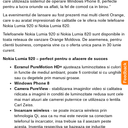
care utilizeaza sistemul de operare Windows Phone 8, perfecte
pentru a lucra oriunde va aflati, la fel de comod ca in birou.‘’
La evenimentul de lansare au fost prezenti mai multi clienti Orange,
care s-au aratat impresionati de calitatile ce le ofera noile telefoane
Nokia Lumia 920 si Nokia Lumia 820.
Telefoanele Nokia Lumia 920 si Nokia Lumia 820 sunt disponibile in
toata reteaua de vanzare Orange Moldova. De asemenea, pentru
clientii business, compania vine cu o oferta unica pana in 30 iunie
curent.
Nokia Lumia 920 – perfect pentru o afacere de succes
Ecranul PureMotion HD
+
ajusteaza luminozitatea si culorile
in functie de mediul ambiant, poate fi controlat si cu unghiile
sau cu degetele prin manusi groase.
Windows Phone 8
Camera PureView
- stabilizarea imaginilor video si calitatea
ridicata a imaginii in conditii de luminozitate redusa sunt cele
mai mari atuuri ale camerei puternice ce utilizeaza o lentila
Carl Zeiss.
Incarcare wireless
- se poate incarca wireless prin
tehnologia Qi, asa ca nu mai este nevoie sa conectam
telefonul la incarcator, insa trebuie sa il asezam peste
acesta. Inventia respectiva se bazeaza pe inductie