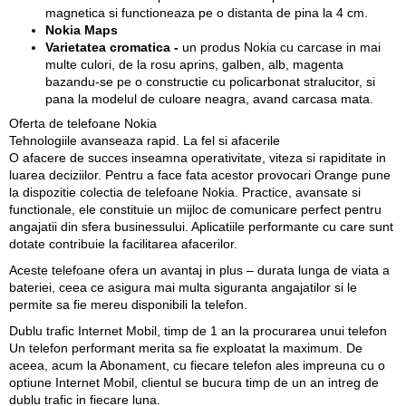
magnetica si functioneaza pe o distanta de pina la 4 cm.
Nokia Maps
Varietatea cromatica -
un produs Nokia cu carcase in mai
multe culori, de la rosu aprins, galben, alb, magenta
bazandu-se pe o constructie cu policarbonat stralucitor, si
pana la modelul de culoare neagra, avand carcasa mata.
Oferta de telefoane Nokia
Tehnologiile avanseaza rapid. La fel si afacerile
O afacere de succes inseamna operativitate, viteza si rapiditate in
luarea deciziilor. Pentru a face fata acestor provocari Orange pune
la dispozitie colectia de telefoane Nokia. Practice, avansate si
functionale, ele constituie un mijloc de comunicare perfect pentru
angajatii din sfera businessului. Aplicatiile performante cu care sunt
dotate contribuie la facilitarea afacerilor.
Aceste telefoane ofera un avantaj in plus – durata lunga de viata a
bateriei, ceea ce asigura mai multa siguranta angajatilor si le
permite sa fie mereu disponibili la telefon.
Dublu trafic Internet Mobil, timp de 1 an la procurarea unui telefon
Un telefon performant merita sa fie exploatat la maximum. De
aceea, acum la Abonament, cu fiecare telefon ales impreuna cu o
optiune Internet Mobil, clientul se bucura timp de un an intreg de
dublu trafic in fiecare luna.