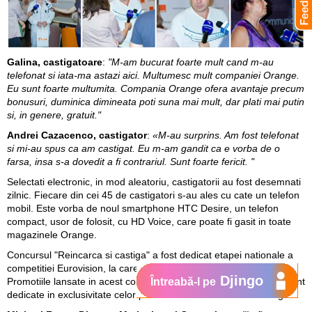
Galina, castigatoare
:
"M-am bucurat foarte mult cand m-au
telefonat si iata-ma astazi aici. Multumesc mult companiei Orange.
Eu sunt foarte multumita. Compania Orange ofera avantaje precum
bonusuri, duminica dimineata poti suna mai mult, dar plati mai putin
si, in genere, gratuit."
Andrei Cazacenco, castigator
:
«M-au surprins. Am fost telefonat
si mi-au spus ca am castigat. Eu m-am gandit ca e vorba de o
farsa, insa s-a dovedit a fi contrariul. Sunt foarte fericit. "
Selectati electronic, in mod aleatoriu, castigatorii au fost desemnati
zilnic. Fiecare din cei 45 de castigatori s-au ales cu cate un telefon
mobil. Este vorba de noul smartphone HTC Desire, un telefon
compact, usor de folosit, cu HD Voice, care poate fi gasit in toate
magazinele Orange.
Concursul "Reincarca si castiga" a fost dedicat etapei nationale a
competitiei Eurovision, la care Orange este partener general.
Djingo
Promotiile lansate in acest context surprind prin generozitate si sunt
Întreabă-l pe
dedicate in exclusivitate celor peste 2 milioane de clienti Orange.