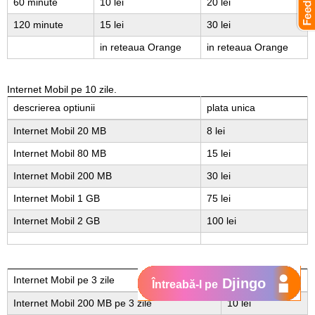
60 minute
10 lei
20 lei
120 minute
15 lei
30 lei
in reteaua Orange
in reteaua Orange
Internet Mobil pe 10 zile.
descrierea optiunii
plata unica
Internet Mobil 20 MB
8 lei
Internet Mobil 80 MB
15 lei
Internet Mobil 200 MB
30 lei
Internet Mobil 1 GB
75 lei
Internet Mobil 2 GB
100 lei
Internet Mobil pe 3 zile
plata unica
Djingo
Întreabă-l pe
Internet Mobil 200 MB pe 3 zile
10 lei