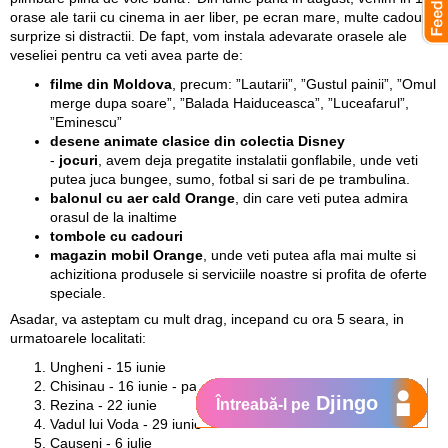
orase ale tarii cu cinema in aer liber, pe ecran mare, multe cadouri,
surprize si distractii. De fapt, vom instala adevarate orasele ale
veseliei pentru ca veti avea parte de:
filme din Moldova
, precum:
”Lautarii”, ”Gustul painii”, ”Omul
merge dupa soare”, ”Balada Haiduceasca”, ”Luceafarul”,
”Eminescu”
desene animate clasice din colectia Disney
-
jocuri
, avem deja pregatite instalatii gonflabile, unde
veti
putea juca bungee, sumo, fotbal si sari de pe trambulina.
balonul cu aer cald Orange
, din care veti putea admira
orasul de la inaltime
tombole cu cadouri
magazin mobil Orange
, unde veti putea afla mai multe si
achizitiona produsele si serviciile noastre si profita de oferte
speciale.
Asadar, va asteptam cu mult drag, incepand cu ora 5 seara, in
urmatoarele localitati:
Ungheni - 15 iunie
Chisinau - 16 iunie - parcul Dendrariu
Djingo
Întreabă-l pe
Rezina - 22 iunie
Vadul lui Voda - 29 iunie
Causeni - 6 iulie