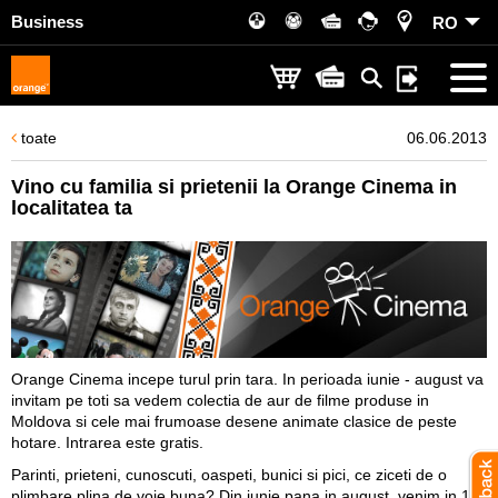
Business
RO
toate
06.06.2013
Vino cu familia si prietenii la Orange Cinema in
localitatea ta
Orange Cinema incepe turul prin tara. In perioada iunie - august va
invitam pe toti sa vedem colectia de aur de filme produse in
Moldova si cele mai frumoase desene animate clasice de peste
hotare. Intrarea este gratis.
Parinti, prieteni, cunoscuti, oaspeti, bunici si pici, ce ziceti de o
plimbare plina de voie buna? Din iunie pana in august, venim in 12