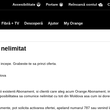
Accesibilitate
Portare
Reîncarcă contul
С
Fibră + TV
Descoperă
Ajutor
My Orange
nelimitat
 incepe. Grabeste-te sa prinzi oferta.
ldova
ntii existenti Abonament, si clientii care aleg acum Orange Abonament, in
osibilitatea sa comunice nelimitat cu toti din Moldova asa cum isi dore
mente, pot solicita activarea ofertei, apeland numarul 787 sau venind