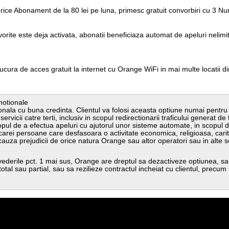
orice Abonament de la 80 lei pe luna, primesc gratuit convorbiri cu 3 Num
orite este deja activata, abonatii beneficiaza automat de apeluri nelim
,
bucura de acces gratuit la
internet cu Orange WiFi in mai multe locatii d
omotionale
ionala cu buna credinta. Clientul va folosi aceasta optiune numai pentru u
ervicii catre terti, inclusiv in scopul redirectionarii traficului generat de 
scopul de a efectua apeluri cu ajutorul unor sisteme automate, in scopul 
carei persoane care desfasoara o activitate economica, religioasa, carita
auza prejudicii de orice natura Orange sau altor operatori sau in alte sc
revederile pct. 1 mai sus, Orange are dreptul sa dezactiveze optiunea, sa
otal sau partial, sau sa rezilieze contractul incheiat cu clientul, prec