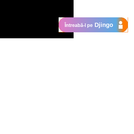
Djingo
Întreabă-l pe