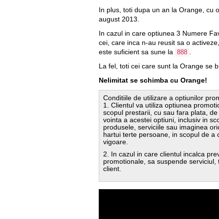
In plus, toti dupa un an la Orange, cu 
august 2013.
In cazul in care optiunea 3 Numere Fav
cei, care inca n-au reusit sa o activeze
este suficient sa sune la
.
888
La fel, toti cei care sunt la Orange se 
Nelimitat se schimba cu Orange!
Conditiile de utilizare a optiunilor pr
1. Clientul va utiliza optiunea promot
scopul prestarii, cu sau fara plata, de s
vointa a acestei optiuni, inclusiv in 
produsele, serviciile sau imaginea ori
hartui terte persoane, in scopul de a c
vigoare.
2. In cazul in care clientul incalca p
promotionale, sa suspende serviciul, t
client.