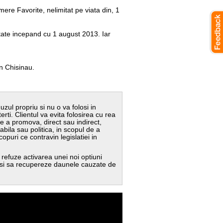
ere Favorite, nelimitat pe viata din, 1
itate incepand cu 1 august 2013. Iar
in Chisinau
.
zul propriu si nu o va folosi in
terti. Clientul va evita folosirea cu rea
de a promova, direct sau indirect,
bila sau politica, in scopul de a
opuri ce contravin legislatiei in
 refuze activarea unei noi optiuni
um si sa recupereze daunele cauzate de