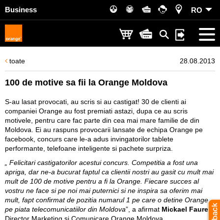
Business
RO
toate
28.08.2013
100 de motive sa fii la Orange Moldova
S-au lasat provocati, au scris si au castigat! 30 de clienti ai
companiei Orange au fost premiati astazi, dupa ce au scris
motivele, pentru care fac parte din cea mai mare familie de din
Moldova. Ei au raspuns provocarii lansate de echipa Orange pe
facebook, concurs care le-a adus invingatorilor tablete
performante, telefoane inteligente si pachete surpriza.
„ Felicitari castigatorilor acestui concurs. Competitia a fost una
apriga, dar ne-a bucurat faptul ca clientii nostri au gasit cu mult mai
mult de 100 de motive pentru a fi la Orange. Fiecare succes al
vostru ne face si pe noi mai puternici si ne inspira sa oferim mai
mult, fapt confirmat de pozitia numarul 1 pe care o detine Orange
pe piata telecomunicatiilor din Moldova
”, a afirmat
Mickael Faure
,
Director Marketing si Comunicare Orange Moldova.