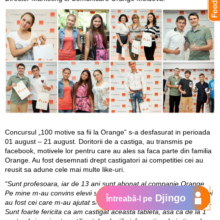
Concursul „100 motive sa fii la Orange” s-a desfasurat in perioada
01 august – 21 august. Doritorii de a castiga, au transmis pe
facebook, motivele lor pentru care au ales sa faca parte din familia
Orange. Au fost desemnati drept castigatori ai competitiei cei au
reusit sa adune cele mai multe like-uri.
“Sunt profesoara, iar de 13 ani sunt abonat al companie Orange.
Pe mine m-au convins elevii sa
intru in competitia motivelor si tot ei
Djingo
Întreabă-l pe
au fost cei care m-au ajutat sa acumulez un numar mare de voturi.
Sunt foarte fericita ca am castigat aceasta tableta, asa ca de la 1