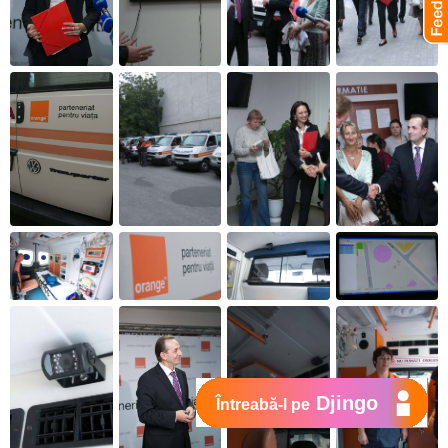
Djingo
Întreabă-l pe