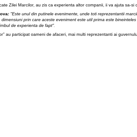
cate Zilei Marcilor, au zis ca experienta altor companii, ii va ajuta sa-s
dova
:
"Este unul din putinele evenimente, unde toti reprezentantii marc
 dimensiuni prin care aceste eveniment este util prima este bineinteles 
chimbul de experienta de fapt".
lor” au participat oameni de afaceri, mai multi reprezentanti ai guvernului