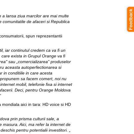
de a lansa ziua marcilor are mai multe
 comunitatile de afaceri si Republica
consumatorii, spun reprezentantii
.
til, iar continutul credem ca va fi un
 care exista in Grupul Orange va fi
rea" sau „comercializarea” produselor
ntru aceasta autoperfectionarea si
 in conditiile in care acesta
ne propunem sa facem comert, noi nu
ernet mobil, telefonie fixa si internet
 afacerii. Deci, pentru Orange Moldova
”
a mondiala aici in tara: HD voice si HD
ova prin prisma culturii sale, a
e masura. Aici, ma refer la internet de
eschis pentru potentialii investitori. „