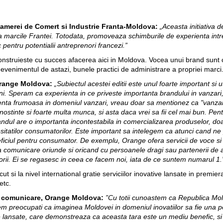
amerei de Comert si Industrie Franta-Moldova:
„Aceasta initiativa 
marcile Frantei. Totodata, promoveaza schimburile de experienta intre
pentru potentialii antreprenori francezi.”
onstruieste cu succes afacerea aici in Moldova. Vocea unui brand sunt 
evenimentul de astazi, bunele practici de administrare a propriei marci
Orange Moldova:
„Subiectul acestei editii este unul foarte important si u
ni. Speram ca experienta in ce priveste importanta brandului in vanzari,
ienta frumoasa in domeniul vanzari, vreau doar sa mentionez ca "vanza
unostinte si foarte multa munca, si asta daca vrei sa fii cel mai bun. Pe
ndul are o importanta incontestabila in comercializarea produselor, doar
esitatilor consumatorilor. Este important sa intelegem ca atunci cand 
iciul pentru consumator. De exemplu, Orange ofera servicii de voce si int
na comunicare oriunde si oricand cu persoanele dragi sau partenerii de
ii. Ei se regasesc in ceea ce facem noi, iata de ce suntem numarul 1.
si la nivel international gratie serviciilor inovative lansate in premier
etc.
si comunicare, Orange Moldova:
”Cu totii cunoastem ca Republica Mold
ntem preocupati ca imaginea Moldovei in domeniul inovatiilor sa fie una p
ile lansate, care demonstreaza ca aceasta tara este un mediu benefic, si d