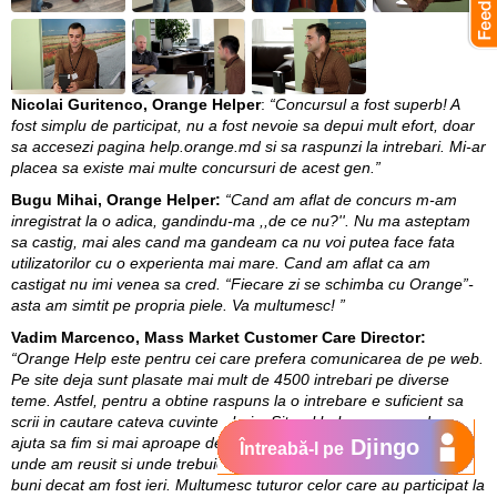
Nicolai Guritenco, Orange Helper
:
“Concursul a fost superb! A
fost simplu de participat, nu a fost nevoie sa depui mult efort, doar
sa accesezi pagina help.orange.md si sa raspunzi la intrebari. Mi-ar
placea sa existe mai multe concursuri de acest gen.”
Bugu Mihai, Orange Helper:
“Cand am aflat de concurs m-am
inregistrat la o adica, gandindu-ma ,,de ce nu?''. Nu ma asteptam
sa castig, mai ales cand ma gandeam ca nu voi putea face fata
utilizatorilor cu o experienta mai mare. Cand am aflat ca am
castigat nu imi venea sa cred. “Fiecare zi se schimba cu Orange”-
asta am simtit pe propria piele. Va multumesc! ”
Vadim Marcenco, Mass Market Customer Care Director:
“Orange Help este pentru cei care prefera comunicarea de pe web.
Pe site deja sunt plasate mai mult de 4500 intrebari pe diverse
teme. Astfel, pentru a obtine raspuns la o intrebare e suficient sa
scrii in cautare cateva cuvinte-cheie. Site-ul help.orange.md ne
ajuta sa fim si mai aproape de clientii nostri, deoarece aici aflam
Djingo
Întreabă-l pe
unde am reusit si unde trebuie sa mai lucram, ca sa fim azi mai
buni decat am fost ieri. Multumesc tuturor celor care au participat la