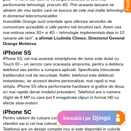
performante tehnologii, precum 4G. Prin aceasta lansare ne
aliniem din nou tarilor care se bucura de cele mai inalte tehnologii
in domeniul telecomunicatiilor.
Investitiile Orange sunt orientate spre oferirea serviciilor de
comunicare accesibile si utile pentru toti locuitorii tarii. Avem cea
mai extinsa retea 3G+ si 4G – tehnologie implementata deja in 10
raioane ale tarii”,
a afirmat Liudmila Climoc, Directorul General
Orange Moldova.
iPhone 5S
iPhone 5S, cel mai avansat smartphone din lume este dotat cu
Touch ID – un senzor care scaneaza amprenta, pentru a debloca
telefonul sau pentru a cumpara aplicatii. Specificatia inlocuieste
traditionalul cod de securitate. Astfel, telefonul este deblocat
instantaneu, iar accesul devine personalizat, mai rapid si mai
simplu. iPhone 5S ofera performante hardware si grafice de doua
ori mai rapide decat modelul precedent. Telefonul are o camera
iSight de 8 MP cu care pot fi inregistrate clipuri in format HD cu
efecte slow-motion.
iPhone 5C
Djingo
Pentru iubitorii de culoare compania Orange pune la dispozitia
Întreabă-l pe
clientilor sai si cel mai colorat iPhone de pana acum – iPhone 5C.
Telefonul are un design complet nou si este disponibil in culorile