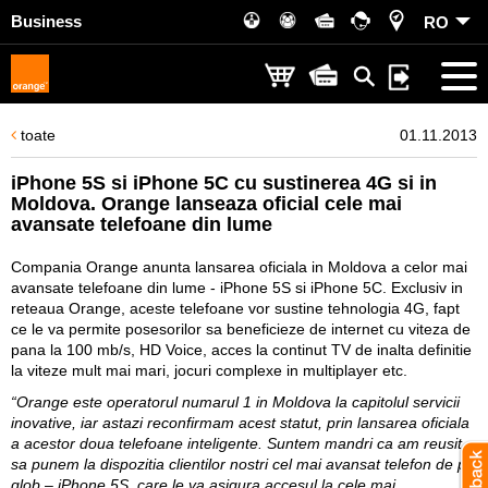
Business
RO
toate
01.11.2013
iPhone 5S si iPhone 5C cu sustinerea 4G si in
Moldova. Orange lanseaza oficial cele mai
avansate telefoane din lume
Compania Orange anunta lansarea oficiala in Moldova a celor mai
avansate telefoane din lume - iPhone 5S si iPhone 5C. Exclusiv in
reteaua Orange, aceste telefoane vor sustine tehnologia 4G, fapt
ce le va permite posesorilor sa beneficieze de internet cu viteza de
pana la 100 mb/s, HD Voice, acces la continut TV de inalta definitie
la viteze mult mai mari, jocuri complexe in multiplayer etc.
“Orange este operatorul numarul 1 in Moldova la capitolul servicii
inovative, iar astazi reconfirmam acest statut, prin lansarea oficiala
a acestor doua telefoane inteligente. Suntem mandri ca am reusit
sa punem la dispozitia clientilor nostri cel mai avansat telefon de pe
glob – iPhone 5S, care le va asigura accesul la cele mai