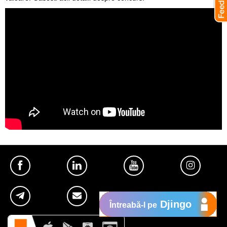
Djingo
Întreabă-l pe