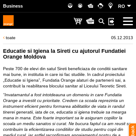
Business
RO
toate
05.12.2013
Educatie si Igiena la Sireti cu ajutorul Fundatiei
Orange Moldova
Peste 700 de elevi din satul Sireti beneficiaza de conditii sanitare
mai bune, in institutia in care isi fac studiile. In cadrul proiectului
„Educatie si Igiena”, Fundatia Orange alaturi de partenerii sai, a
contribuit la reabilitarea blocului sanitar al Liceului Teoretic Sireti.
“Invatamantul a fost intotdeauna un domeniu in care Fundatia
Orange a investit cu prioritate. Credem ca scoala reprezinta un
instrument eficient pentru formarea abilitatilor de viata in randul
tinerei generatii, iata de ce, educatia si igiena trebuie sa mearga
mana in mana. Este foarte important sa le asiguram copiilor la
scoala un mediu sanatos si curat. Ne bucura faptul ca am reusit sa
contribuim la eficientizarea conditiilor de studiu pentru copii din
mediul rural, iar astfel reconfirmam angajamentul nostru de a