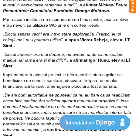
investi in dezvoltarea regionala a tarii
”,
a afirmat Mickael Faure,
Presedintele Consiliului Fundatiei Orange Moldova.
Pana acum institutia nu dispunea de un bloc sanitar, asa ca elevii
erau nevoiti sa utilizeze WC-urile din curtea liceului.
„Blocul sanitar vechi era intr-o stare deplorabila. Practic, eu si
colegii mei, nu-l puteam utiliza”,
a spus Victor Rebeja, elev al LT
Sireti.
„Blocul anterior era mai departe, nu aveam unde sa ne spalam
mainile, iar iarna era si mai dificil”,
a afirmat Igor Rusu,
elev al LT
Sireti.
Implementarea acestui proiect le ofera posibilitatea copiilor sa
beneficieze de conditii sanitare adecvate. In lipsa resurselor
financiare, ani la rand, amenajarea blocului a fost amanata.
„De ani buni autoritatile ne spuneau ca nu au bani ca sa reabilitam
acest bloc sanitar. Am solicitat ajutorul mai multor organizatii, insa
domeniul invatamantului nu este unul comercial si care sa aduca
beneficii financiare, motiv pentru care nu au manifestat interes fata
de proiect. Ne bucura faptul ca datorita Fundatiei Orange si
Djingo
Întreabă-l pe
partenerilor sai am reusit astazi sa le oferim copiilor conditii
adecvate de studiu”,
a sustinut Anastasia Topa, Director al LT
Sireti.