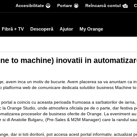
Accesibilitate
Portare
Reîncarcă contul
С
Fibră + TV
Descoperă
Ajutor
My Orange
ne to machine) inovatii in automatiza
ange, avem inca un motiv de bucurie. Avem placerea sa va anuntam ca i
o platforma web de comunicare dedicata solutiilor business Machine t
portal a coincis cu aceasta perioada frumoasa a sarbatorilor de iarna, e
c la Orange Studio, unde atmosfera oficiala pe de o parte, dar festiva pe
utomatizarea proceselor de business oferite de Orange. La eveniment au 
ar si dl Anatolie Bulgaru, (Pre-Sales & M2M Manager) care la randul sau 
ange, dar si toti doritorii, pot accesa acest portal informativ, actualizat 