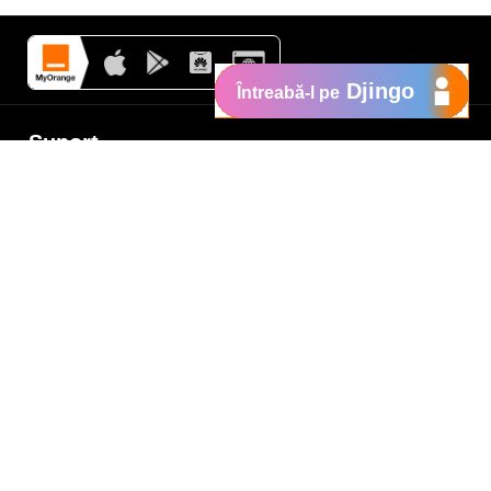
Djingo
Întreabă-l pe
Suport
My Orange
Ajutor
e
New
Orange Chat
Orange Service
Modele de cereri
Cum depui o reclamaţie
Protejează-te de fraude
Notifică o infracţiune