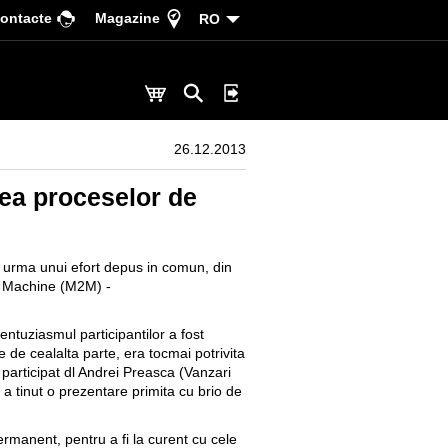
ontacte
Magazine
RO
26.12.2013
rea proceselor de
n urma unui efort depus in comun, din
o Machine (M2M) -
ntuziasmul participantilor a fost
 de cealalta parte, era tocmai potrivita
participat dl Andrei Preasca (Vanzari
a tinut o prezentare primita cu brio de
permanent, pentru a fi la curent cu cele