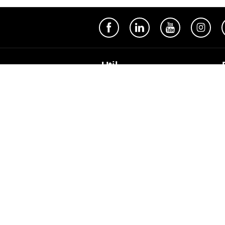
Util
Despre Orange Moldova
ISO
Cod de etică
Cariera
Magazine
Magazinul mobil Orange
Semnătura Mobilă