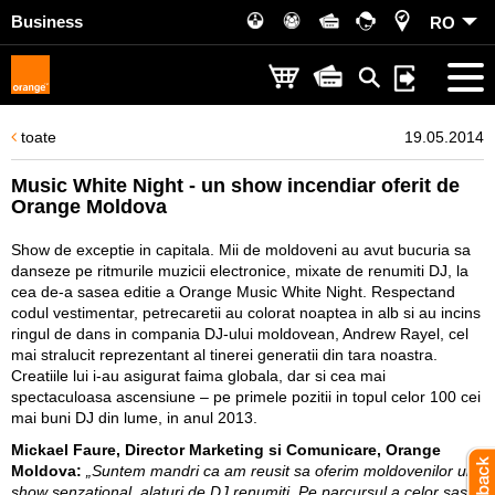
Business
RO
toate
19.05.2014
Music White Night - un show incendiar oferit de
Orange Moldova
Show de exceptie in capitala. Mii de moldoveni au avut bucuria sa
danseze pe ritmurile muzicii electronice, mixate de renumiti DJ, la
cea de-a sasea editie a Orange Music White Night. Respectand
codul vestimentar, petrecaretii au colorat noaptea in alb si au incins
ringul de dans in compania DJ-ului moldovean, Andrew Rayel, cel
mai stralucit reprezentant al tinerei generatii din tara noastra.
Creatiile lui i-au asigurat faima globala, dar si cea mai
spectaculoasa ascensiune – pe primele pozitii in topul celor 100 cei
mai buni DJ din lume, in anul 2013.
Mickael Faure, Director Marketing si Comunicare, Orange
Moldova:
„Suntem mandri ca am reusit sa oferim moldovenilor un
show senzational, alaturi de DJ renumiti. Pe parcursul a celor sase