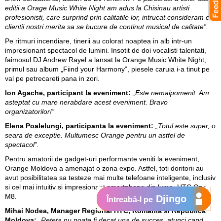
editii a Orage Music White Night am adus la Chisinau artisti
profesionisti, care surprind prin calitatile lor, intrucat consideram ca,
clientii nostri merita sa se bucure de continut musical de calitate”.
Pe ritmuri incendiare, tinerii au colorat noaptea in alb intr-un
impresionant spectacol de lumini. Insotit de doi vocalisti talentati,
faimosul DJ Andrew Rayel a lansat la Orange Music White Night,
primul sau album „Fiind your Harmony”, piesele caruia i-a tinut pe
val pe petrecareti pana in zori.
Ion Agache, participant la eveniment:
„Este nemaipomenit. Am
asteptat cu mare nerabdare acest eveniment. Bravo
organizatorilor!”
Elena Poalelungi, participanta la eveniment:
„Totul este super, o
seara de exceptie. Multumesc Orange pentru un astfel de
spectacol”.
Pentru amatorii de gadget-uri performante veniti la eveniment,
Orange Moldova a amenajat o zona expo. Astfel, toti doritorii au
avut posibilitatea sa testeze mai multe telefoane inteligente, inclusiv
si cel mai intuitiv si impresionant smartphone din lume, HTC One
M8.
Djingo
Întreabă-l pe
Mihai Nodea, Manager Regional HTC, Romania si Republica
Moldova:
„Reteta nu poate fi decat una de succes, atunci cand