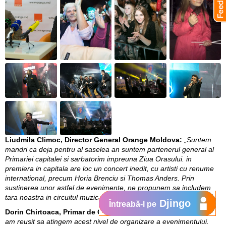
Liudmila Climoc, Director General Orange Moldova:
„Suntem
mandri ca deja pentru al saselea an suntem partenerul general al
Primariei capitalei si sarbatorim impreuna Ziua Orasului. in
premiera in capitala are loc un concert inedit, cu artisti cu renume
international, precum Horia Brenciu si Thomas Anders. Prin
sustinerea unor astfel de evenimente, ne propunem sa includem
tara noastra in circuitul muzical international”.
Djingo
Întreabă-l pe
Dorin Chirtoaca, Primar de Chisinau:
„ Ma bucur ca dupa 7 ani,
am reusit sa atingem acest nivel de organizare a evenimentului.