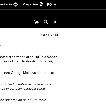
ontacte
Magazine
RO
16.12.2014
r
tori si antrenori ai anului. In acest an,
de incredere ai Federatiei. De 7 ani,
municare Orange Moldova, i-a premiat
ter fidel al fotbalului moldovenesc -
u ca impartasim aceleasi valori:
orda suportul an de an. Un mare