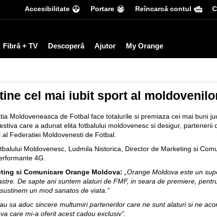
Accesibilitate
Portare
Reîncarcă contul
С
Fibră + TV
Descoperă
Ajutor
My Orange
ne cel mai iubit sport al moldovenilo
ratia Moldoveneasca de Fotbal face totalurile si premiaza cei mai buni juca
estiva care a adunat elita fotbalului moldovenesc si desigur, partenerii 
al Federatiei Moldovenesti de Fotbal.
otbalului Moldovenesc, Ludmila Nistorica, Director de Marketing si Co
performante 4G.
keting si Comunicare Orange Moldova:
„Orange Moldova este un supor
i noastre. De sapte ani suntem alaturi de FMF, in seara de premiere, pentr
i sustinem un mod sanatos de viata.”
au sa aduc sincere multumiri partenerilor care ne sunt alaturi si ne ac
 care mi-a oferit acest cadou exclusiv”.