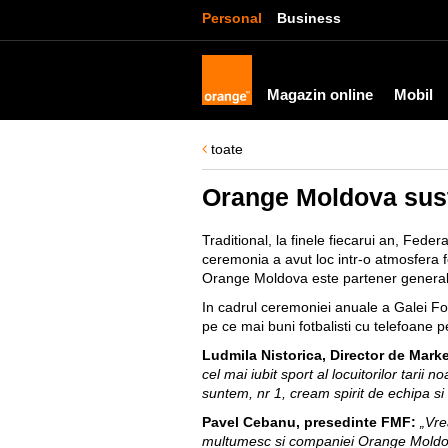
Personal
Business
Magazin online
Mobil
toate
Orange Moldova susti
Traditional, la finele fiecarui an, Fede
ceremonia a avut loc intr-o atmosfera f
Orange Moldova este partener general 
In cadrul ceremoniei anuale a Galei F
pe ce mai buni fotbalisti cu telefoane 
Ludmila Nistorica, Director de Mar
cel mai iubit sport al locuitorilor tari
suntem, nr 1, cream spirit de echipa s
Pavel Cebanu, presedinte FMF:
„Vre
multumesc si companiei Orange Moldova