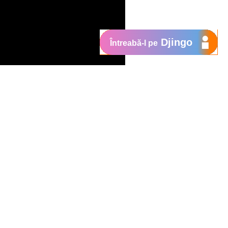
Djingo
Întreabă-l pe
Suport